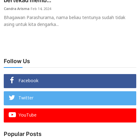
bertekad memb...
Candra Arisma
Feb 14, 2024
Usadha
Bhagawan Parashurama, nama beliau tentunya sudah tidak
asing untuk kita dengarka...
Indonesia
Follow Us
Facebook
Twitter
YouTube
Popular Posts