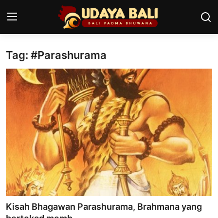
Tag: #Parashurama
Home
Pura
Desa Adat
Tradisi
Kearifan lokal
Alam Bali
Seni
Kisah Bhagawan Parashurama, Brahmana yang
Kisah