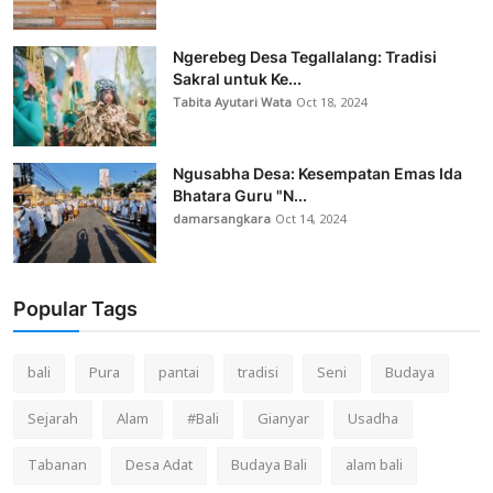
Ngerebeg Desa Tegallalang: Tradisi
Sakral untuk Ke...
Tabita Ayutari Wata
Oct 18, 2024
Ngusabha Desa: Kesempatan Emas Ida
Bhatara Guru "N...
damarsangkara
Oct 14, 2024
Popular Tags
bali
Pura
pantai
tradisi
Seni
Budaya
Sejarah
Alam
#Bali
Gianyar
Usadha
Tabanan
Desa Adat
Budaya Bali
alam bali