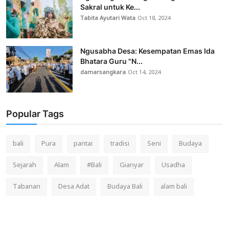
Sakral untuk Ke...
Tabita Ayutari Wata
Oct 18, 2024
Ngusabha Desa: Kesempatan Emas Ida
Bhatara Guru "N...
damarsangkara
Oct 14, 2024
Popular Tags
bali
Pura
pantai
tradisi
Seni
Budaya
Sejarah
Alam
#Bali
Gianyar
Usadha
Tabanan
Desa Adat
Budaya Bali
alam bali