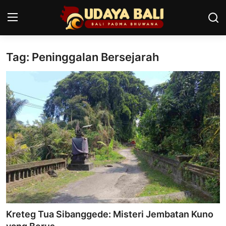
Tag: Peninggalan Bersejarah
Home
Pura
Desa Adat
Tradisi
Kearifan lokal
Alam Bali
Seni
Kreteg Tua Sibanggede: Misteri Jembatan Kuno
Kisah