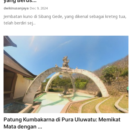
yang Berus...
dwikinusanjaya
Dec 9, 2024
Usadha
Jembatan kuno di Sibang Gede, yang dikenal sebagai kreteg tua,
telah berdiri sej...
Indonesia
Patung Kumbakarna di Pura Uluwatu: Memikat
Mata dengan ...