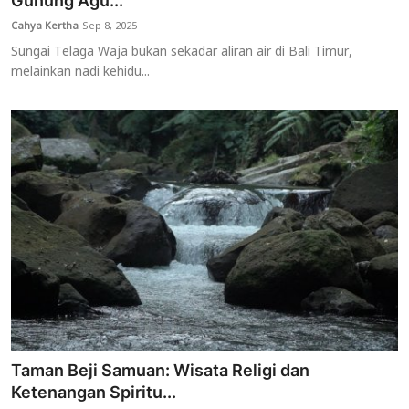
Gunung Agu...
Cahya Kertha
Sep 8, 2025
Usadha
Sungai Telaga Waja bukan sekadar aliran air di Bali Timur,
melainkan nadi kehidu...
Indonesia
Taman Beji Samuan: Wisata Religi dan
Ketenangan Spiritu...