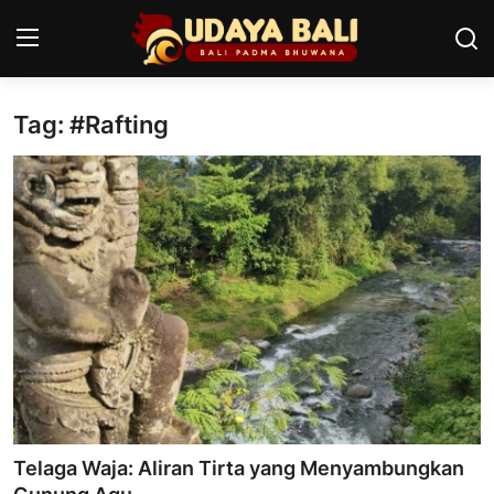
Tag: #Rafting
Home
Pura
Desa Adat
Tradisi
Kearifan lokal
Alam Bali
Seni
Telaga Waja: Aliran Tirta yang Menyambungkan
Kisah