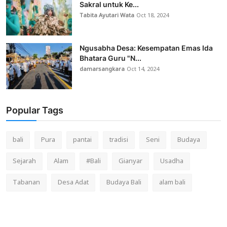
Sakral untuk Ke...
Tabita Ayutari Wata
Oct 18, 2024
Ngusabha Desa: Kesempatan Emas Ida
Bhatara Guru "N...
damarsangkara
Oct 14, 2024
Popular Tags
bali
Pura
pantai
tradisi
Seni
Budaya
Sejarah
Alam
#Bali
Gianyar
Usadha
Tabanan
Desa Adat
Budaya Bali
alam bali