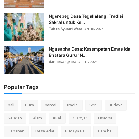
Ngerebeg Desa Tegallalang: Tradisi
Sakral untuk Ke...
Tabita Ayutari Wata
Oct 18, 2024
Ngusabha Desa: Kesempatan Emas Ida
Bhatara Guru "N...
damarsangkara
Oct 14, 2024
Popular Tags
bali
Pura
pantai
tradisi
Seni
Budaya
Sejarah
Alam
#Bali
Gianyar
Usadha
Tabanan
Desa Adat
Budaya Bali
alam bali