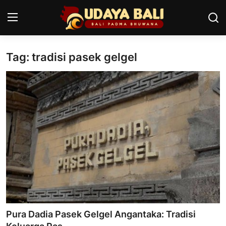
Tag: tradisi pasek gelgel
Home
Pura
Desa Adat
Tradisi
Kearifan lokal
Alam Bali
Seni
Pura Dadia Pasek Gelgel Angantaka: Tradisi
Kisah