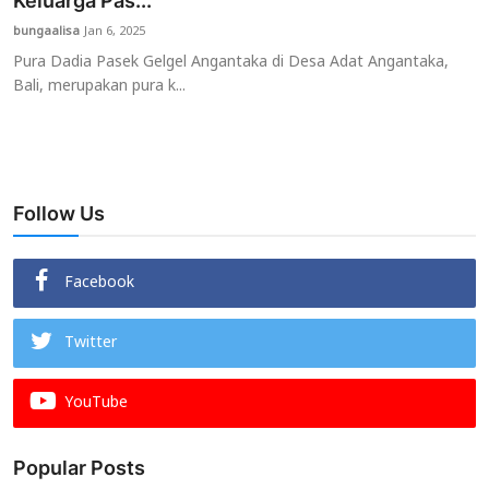
Keluarga Pas...
bungaalisa
Jan 6, 2025
Usadha
Pura Dadia Pasek Gelgel Angantaka di Desa Adat Angantaka,
Bali, merupakan pura k...
Indonesia
Follow Us
Facebook
Twitter
YouTube
Popular Posts