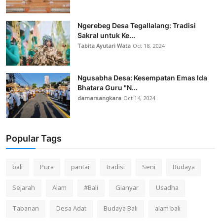
Ngerebeg Desa Tegallalang: Tradisi
Sakral untuk Ke...
Tabita Ayutari Wata
Oct 18, 2024
Ngusabha Desa: Kesempatan Emas Ida
Bhatara Guru "N...
damarsangkara
Oct 14, 2024
Popular Tags
bali
Pura
pantai
tradisi
Seni
Budaya
Sejarah
Alam
#Bali
Gianyar
Usadha
Tabanan
Desa Adat
Budaya Bali
alam bali