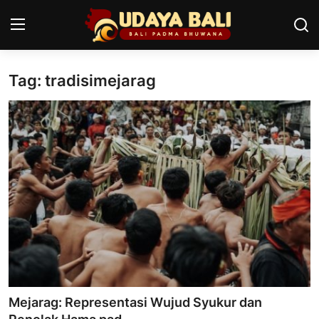
Tag: tradisimejarag
Home
Pura
Desa Adat
Tradisi
Kearifan lokal
Alam Bali
Seni
Mejarag: Representasi Wujud Syukur dan
Kisah