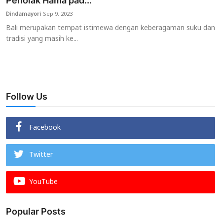
Penolak Hama pad...
Dindamayori
Sep 9, 2023
Usadha
Bali merupakan tempat istimewa dengan keberagaman suku dan
tradisi yang masih ke...
Indonesia
Follow Us
Facebook
Twitter
YouTube
Popular Posts