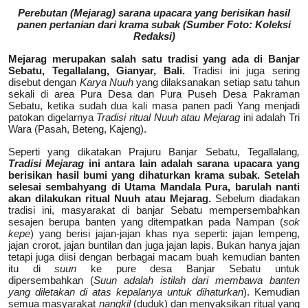
Perebutan (Mejarag) sarana upacara yang berisikan hasil
panen pertanian dari krama subak (Sumber Foto: Koleksi
Redaksi)
Mejarag merupakan salah satu tradisi yang ada di Banjar
Sebatu, Tegallalang, Gianyar, Bali.
Tradisi ini juga sering
disebut dengan
Karya Nuuh
yang dilaksanakan setiap satu tahun
sekali di area Pura Desa dan Pura Puseh Desa Pakraman
Sebatu, ketika sudah dua kali masa panen padi Yang menjadi
patokan digelarnya
Tradisi ritual Nuuh atau Mejarag
ini adalah Tri
Wara (Pasah, Beteng, Kajeng).
Seperti yang dikatakan Prajuru Banjar Sebatu, Tegallalang
,
Tradisi Mejarag
ini antara lain adalah sarana upacara yang
berisikan hasil bumi yang dihaturkan krama subak. Setelah
selesai sembahyang di Utama Mandala Pura, barulah nanti
akan dilakukan ritual Nuuh atau Mejarag.
Sebelum diadakan
tradisi ini, masyarakat di banjar Sebatu mempersembahkan
sesajen berupa banten yang ditempatkan pada Nampan (
sok
kepe
) yang berisi jajan-jajan khas nya seperti: jajan lempeng,
jajan crorot, jajan buntilan dan juga jajan lapis. Bukan hanya jajan
tetapi juga diisi dengan berbagai macam buah kemudian banten
itu di
suun
ke pure desa Banjar Sebatu untuk
dipersembahkan (
Suun adalah istilah dari membawa banten
yang diletakan di atas kepalanya untuk dihaturkan
). Kemudian
semua masyarakat
nangkil
(duduk) dan menyaksikan ritual yang