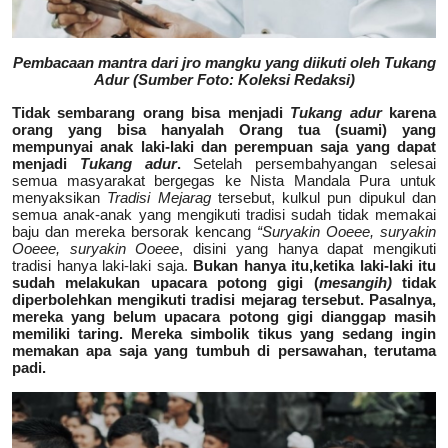
Pembacaan mantra dari jro mangku yang diikuti oleh Tukang
Adur (Sumber Foto: Koleksi Redaksi)
Tidak sembarang orang bisa menjadi
Tukang adur
karena
orang yang bisa hanyalah Orang tua (suami) yang
mempunyai anak laki-laki dan perempuan saja yang dapat
menjadi
Tukang adur
.
Setelah persembahyangan selesai
semua masyarakat bergegas ke Nista Mandala Pura untuk
menyaksikan
Tradisi Mejarag
tersebut, kulkul pun dipukul dan
semua anak-anak yang mengikuti tradisi sudah tidak memakai
baju dan mereka bersorak kencang
“Suryakin Ooeee, suryakin
Ooeee, suryakin Ooeee
, disini yang hanya dapat mengikuti
tradisi hanya laki-laki saja.
Bukan hanya itu,ketika laki-laki itu
sudah melakukan upacara potong gigi (
mesangih)
tidak
diperbolehkan mengikuti tradisi mejarag tersebut. Pasalnya,
mereka yang belum upacara potong gigi dianggap masih
memiliki taring. Mereka simbolik tikus yang sedang ingin
memakan apa saja yang tumbuh di persawahan, terutama
padi.