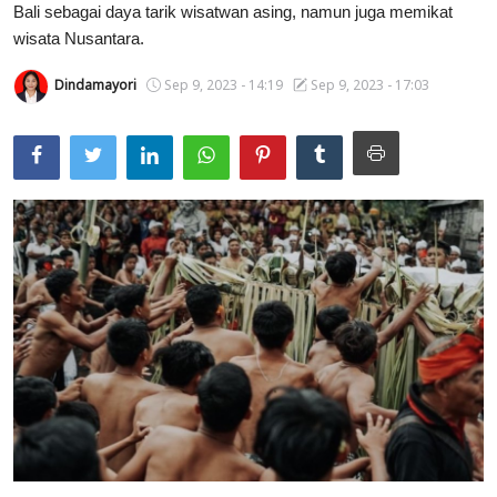
Bali sebagai daya tarik wisatwan asing, namun juga memikat
Usadha
wisata Nusantara.
Dindamayori
Sep 9, 2023 - 14:19
Sep 9, 2023 - 17:03
Indonesia