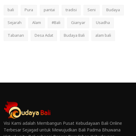
bali
Pura
pantai
tradisi
Seni
Budaya
Sejarah
Alam
#Bali
Gianyar
Usadha
Tabanan
Desa Adat
Budaya Bali
alam bali
Visi Kami adalah Membangun Pusat Kebudayaan Bali Online
Terbesar Sejagad untuk Mewujudkan Bali Padma Bhuwana