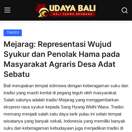
TRADISI
Home
Mejarag: Representasi Wujud
Pura
Syukur dan Penolak Hama pada
Masyarakat Agraris Desa Adat
Desa Adat
Sebatu
Tradisi
Bali merupakan tempat istimewa dengan keberagaman suku dan
Kearifan lokal
tradisi yang masih kental di pegang teguh oleh masyarakat.
Salah satunya adalah tradisi Mejarag yang menggambarkan
Alam Bali
ekspresi rasa syukur kepada Sang Hyang Widhi Wasa. Tradisi
memang menjadi salah satu daya tarik pulau ini selain tempat
Seni
wisatanya yang banyak sekali, Indonesia yang memiliki banyak
Kisah
suku dan keberagaman kebudayaan juga menjadikan tradisi di