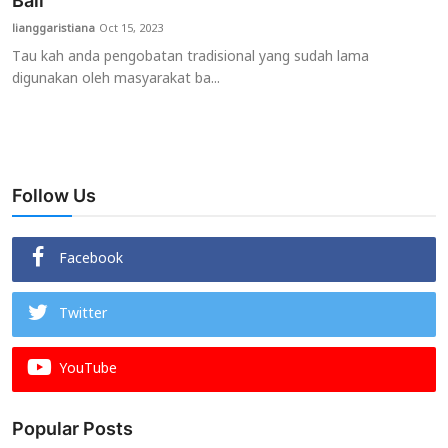
Bali
lianggaristiana
Oct 15, 2023
Usadha
Tau kah anda pengobatan tradisional yang sudah lama
digunakan oleh masyarakat ba...
Indonesia
Follow Us
Facebook
Twitter
YouTube
Popular Posts