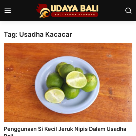
Tag: Usadha Kacacar
Home
Pura
Desa Adat
Tradisi
Kearifan lokal
Alam Bali
Seni
Penggunaan Si Kecil Jeruk Nipis Dalam Usadha
Kisah