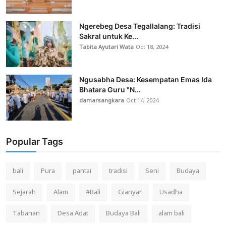
Ngerebeg Desa Tegallalang: Tradisi
Sakral untuk Ke...
Tabita Ayutari Wata
Oct 18, 2024
Ngusabha Desa: Kesempatan Emas Ida
Bhatara Guru "N...
damarsangkara
Oct 14, 2024
Popular Tags
bali
Pura
pantai
tradisi
Seni
Budaya
Sejarah
Alam
#Bali
Gianyar
Usadha
Tabanan
Desa Adat
Budaya Bali
alam bali