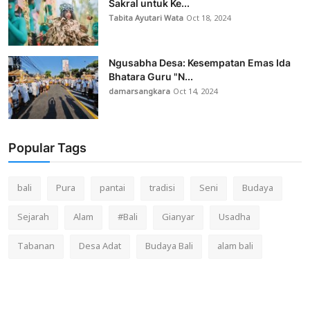
Sakral untuk Ke...
Tabita Ayutari Wata
Oct 18, 2024
Ngusabha Desa: Kesempatan Emas Ida
Bhatara Guru "N...
damarsangkara
Oct 14, 2024
Popular Tags
bali
Pura
pantai
tradisi
Seni
Budaya
Sejarah
Alam
#Bali
Gianyar
Usadha
Tabanan
Desa Adat
Budaya Bali
alam bali