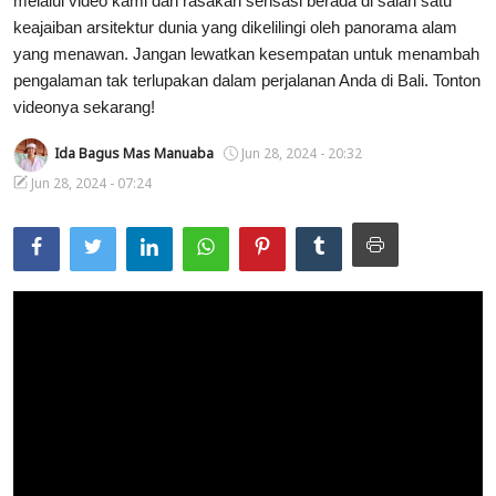
melalui video kami dan rasakan sensasi berada di salah satu
keajaiban arsitektur dunia yang dikelilingi oleh panorama alam
Usadha
yang menawan. Jangan lewatkan kesempatan untuk menambah
pengalaman tak terlupakan dalam perjalanan Anda di Bali. Tonton
Indonesia
videonya sekarang!
Ida Bagus Mas Manuaba
Jun 28, 2024 - 20:32
Jun 28, 2024 - 07:24