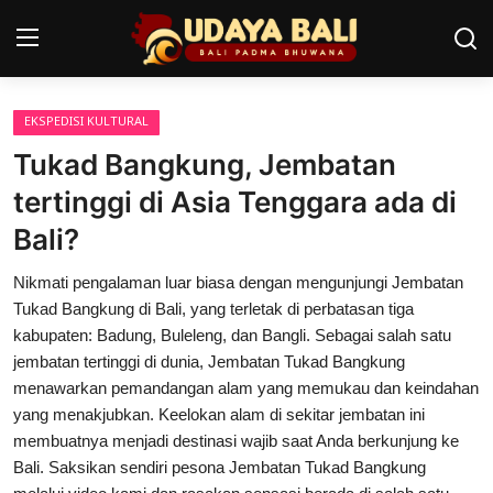
EKSPEDISI KULTURAL
Home
Tukad Bangkung, Jembatan
Pura
tertinggi di Asia Tenggara ada di
Bali?
Desa Adat
Nikmati pengalaman luar biasa dengan mengunjungi Jembatan
Tradisi
Tukad Bangkung di Bali, yang terletak di perbatasan tiga
Kearifan lokal
kabupaten: Badung, Buleleng, dan Bangli. Sebagai salah satu
jembatan tertinggi di dunia, Jembatan Tukad Bangkung
Alam Bali
menawarkan pemandangan alam yang memukau dan keindahan
yang menakjubkan. Keelokan alam di sekitar jembatan ini
Seni
membuatnya menjadi destinasi wajib saat Anda berkunjung ke
Bali. Saksikan sendiri pesona Jembatan Tukad Bangkung
Kisah