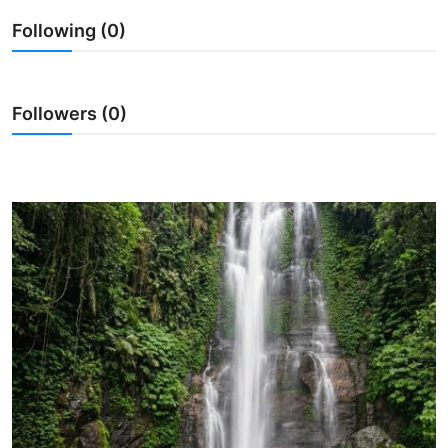
Following (0)
Usadha
Indonesia
Followers (0)