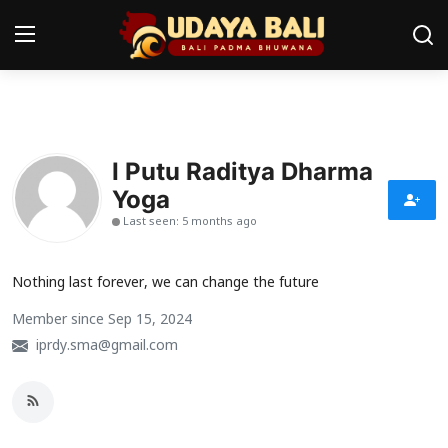
Home
I Putu Raditya Dharma
Pura
Yoga
Desa Adat
Last seen: 5 months ago
Tradisi
Nothing last forever, we can change the future
Kearifan lokal
Member since Sep 15, 2024
iprdy.sma@gmail.com
Alam Bali
Seni
Kisah