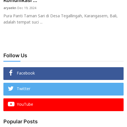
Komunikasi ...
aryaekn
Dec 19, 2024
Usadha
Pura Panti Taman Sari di Desa Tegallingah, Karangasem, Bali,
adalah tempat suci ...
Indonesia
Follow Us
Facebook
Twitter
YouTube
Popular Posts