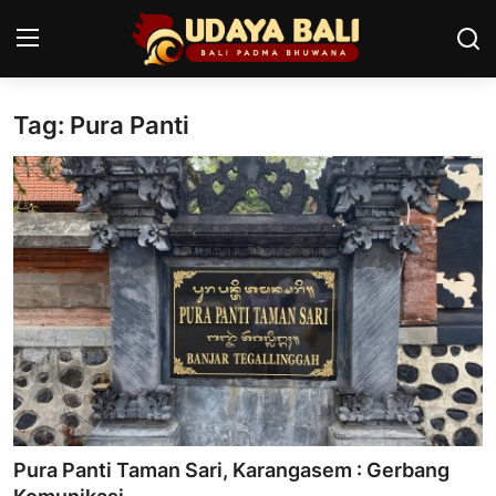
Tag: Pura Panti
Home
Pura
Desa Adat
Tradisi
Kearifan lokal
Alam Bali
Seni
Pura Panti Taman Sari, Karangasem : Gerbang
Kisah