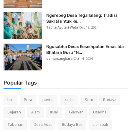
Ngerebeg Desa Tegallalang: Tradisi
Sakral untuk Ke...
Tabita Ayutari Wata
Oct 18, 2024
Ngusabha Desa: Kesempatan Emas Ida
Bhatara Guru "N...
damarsangkara
Oct 14, 2024
Popular Tags
bali
Pura
pantai
tradisi
Seni
Budaya
Sejarah
Alam
#Bali
Gianyar
Usadha
Tabanan
Desa Adat
Budaya Bali
alam bali