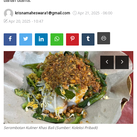
bahan utama.
Usadha
krisnamaheswara1@gmail.com
Apr 21, 2025 - 06:00
Apr 20, 2025 - 10:47
Indonesia
Serombotan Kuliner Khas Bali (Sumber: Koleksi Pribadi)