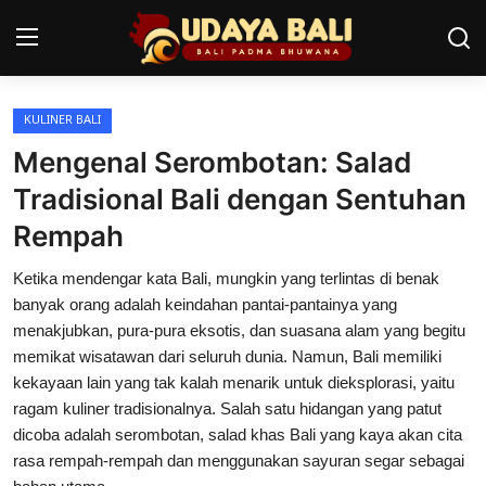
KULINER BALI
Home
Mengenal Serombotan: Salad
Pura
Tradisional Bali dengan Sentuhan
Rempah
Desa Adat
Ketika mendengar kata Bali, mungkin yang terlintas di benak
Tradisi
banyak orang adalah keindahan pantai-pantainya yang
Kearifan lokal
menakjubkan, pura-pura eksotis, dan suasana alam yang begitu
memikat wisatawan dari seluruh dunia. Namun, Bali memiliki
Alam Bali
kekayaan lain yang tak kalah menarik untuk dieksplorasi, yaitu
ragam kuliner tradisionalnya. Salah satu hidangan yang patut
Seni
dicoba adalah serombotan, salad khas Bali yang kaya akan cita
rasa rempah-rempah dan menggunakan sayuran segar sebagai
Kisah