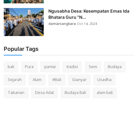
Ngusabha Desa: Kesempatan Emas Ida
Bhatara Guru "N...
damarsangkara
Oct 14, 2024
Popular Tags
bali
Pura
pantai
tradisi
Seni
Budaya
Sejarah
Alam
#Bali
Gianyar
Usadha
Tabanan
Desa Adat
Budaya Bali
alam bali