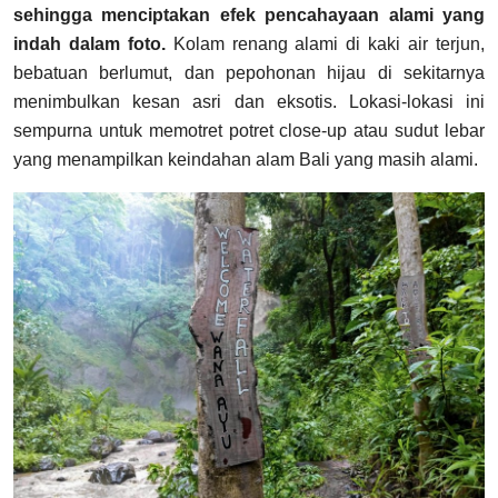
sehingga menciptakan efek pencahayaan alami yang
indah dalam foto.
Kolam renang alami di kaki air terjun,
bebatuan berlumut, dan pepohonan hijau di sekitarnya
menimbulkan kesan asri dan eksotis. Lokasi-lokasi ini
sempurna untuk memotret potret close-up atau sudut lebar
yang menampilkan keindahan alam Bali yang masih alami.