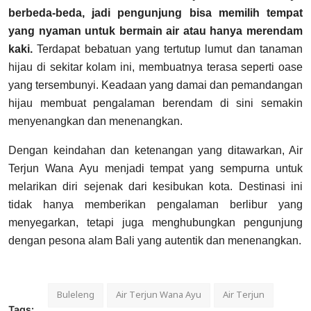
berbeda-beda, jadi pengunjung bisa memilih tempat
yang nyaman untuk bermain air atau hanya merendam
kaki.
Terdapat bebatuan yang tertutup lumut dan tanaman
hijau di sekitar kolam ini, membuatnya terasa seperti oase
yang tersembunyi. Keadaan yang damai dan pemandangan
hijau membuat pengalaman berendam di sini semakin
menyenangkan dan menenangkan.
Dengan keindahan dan ketenangan yang ditawarkan, Air
Terjun Wana Ayu menjadi tempat yang sempurna untuk
melarikan diri sejenak dari kesibukan kota. Destinasi ini
tidak hanya memberikan pengalaman berlibur yang
menyegarkan, tetapi juga menghubungkan pengunjung
dengan pesona alam Bali yang autentik dan menenangkan.
Buleleng
Air Terjun Wana Ayu
Air Terjun
Tags: