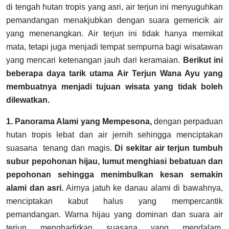
di tengah hutan tropis yang asri, air terjun ini menyuguhkan
pemandangan menakjubkan dengan suara gemericik air
yang menenangkan. Air terjun ini tidak hanya memikat
mata, tetapi juga menjadi tempat sempurna bagi wisatawan
yang mencari ketenangan jauh dari keramaian.
Berikut ini
beberapa daya tarik utama Air Terjun Wana Ayu yang
membuatnya menjadi tujuan wisata yang tidak boleh
dilewatkan.
1. Panorama Alami yang Mempesona,
dengan perpaduan
hutan tropis lebat dan air jernih sehingga menciptakan
suasana tenang dan magis.
Di sekitar air terjun tumbuh
subur pepohonan hijau, lumut menghiasi bebatuan dan
pepohonan sehingga menimbulkan kesan semakin
alami dan asri.
Airnya jatuh ke danau alami di bawahnya,
menciptakan kabut halus yang mempercantik
pemandangan. Warna hijau yang dominan dan suara air
terjun menghadirkan suasana yang mendalam,