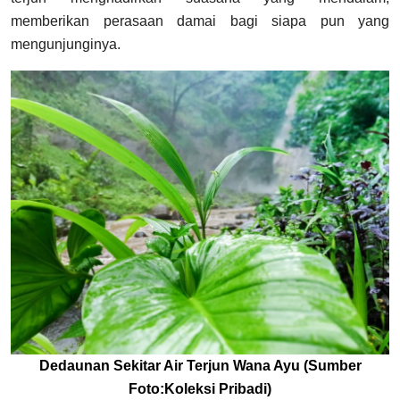
memberikan perasaan damai bagi siapa pun yang
mengunjunginya.
Dedaunan Sekitar Air Terjun Wana Ayu (Sumber
Foto:Koleksi Pribadi)