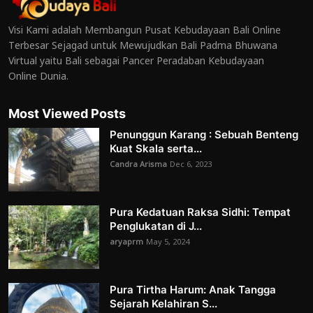
Visi Kami adalah Membangun Pusat Kebudayaan Bali Online
Terbesar Sejagad untuk Mewujudkan Bali Padma Bhuwana
Virtual yaitu Bali sebagai Pancer Peradaban Kebudayaan
Online Dunia.
Most Viewed Posts
Penunggun Karang : Sebuah Benteng
Kuat Skala serta...
Candra Arisma
Dec 6, 2023
Pura Kedatuan Raksa Sidhi: Tempat
Penglukatan di J...
aryaprm
May 5, 2024
Pura Tirtha Harum: Anak Tangga
Sejarah Kelahiran S...