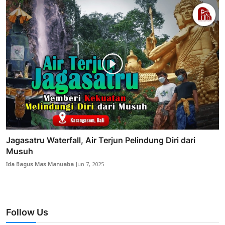
Jagasatru Waterfall, Air Terjun Pelindung Diri dari
Musuh
Ida Bagus Mas Manuaba
Jun 7, 2025
Follow Us