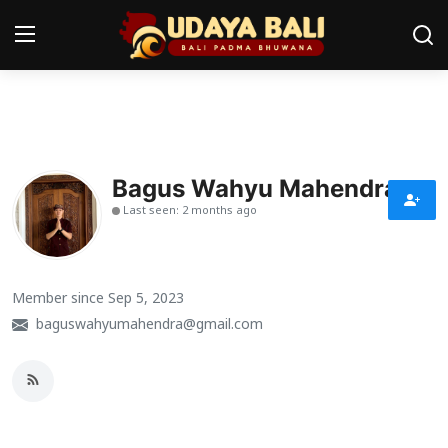
Home
Pura
Bagus Wahyu Mahendra
Last seen: 2 months ago
Desa Adat
Tradisi
Member since Sep 5, 2023
Kearifan lokal
baguswahyumahendra@gmail.com
Alam Bali
Seni
Kisah