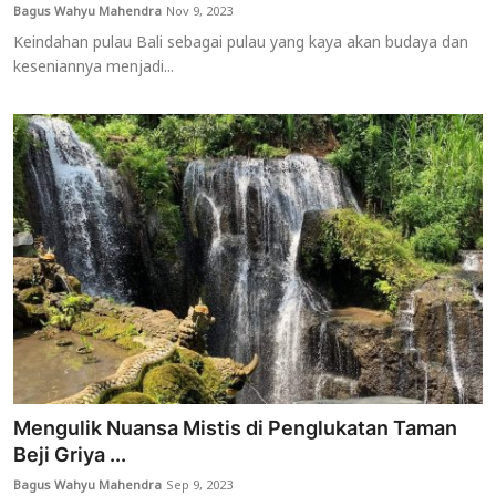
Bagus Wahyu Mahendra
Nov 9, 2023
Keindahan pulau Bali sebagai pulau yang kaya akan budaya dan
keseniannya menjadi...
Mengulik Nuansa Mistis di Penglukatan Taman
Beji Griya ...
Bagus Wahyu Mahendra
Sep 9, 2023