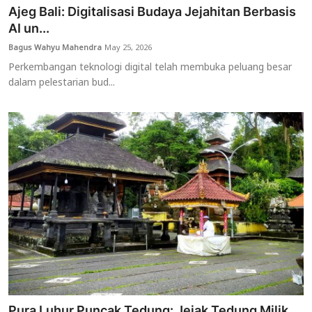
Ajeg Bali: Digitalisasi Budaya Jejahitan Berbasis
AI un...
Bagus Wahyu Mahendra
May 25, 2026
Perkembangan teknologi digital telah membuka peluang besar
dalam pelestarian bud...
Pura Luhur Puncak Tedung: Jejak Tedung Milik