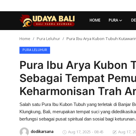
HOME
PURA
DE
Home
Pura Leluhur
Pura Ibu Arya Kubon Tubuh Kutawari
Home
PURA LELUHUR
Pura
Pura Ibu Arya Kubon 
Desa Adat
Sebagai Tempat Pemu
Tradisi
Keharmonisan Trah A
Kearifan lokal
Salah satu Pura Ibu Kubon Tubuh yang terletak di Banj
Alam Bali
Klungkung, Bali, merupakan tempat suci yang didedikasika
Seni
berfungsi sebagai pusat spiritual dan sosial bagi keturuna
dodikarsana
Aug 17, 2025 - 08:45
Aug 17, 20
Kisah