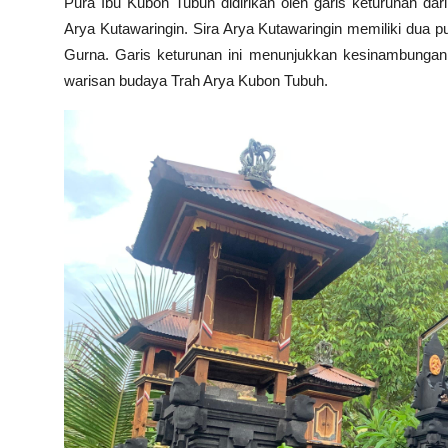
Pura Ibu Kubon Tubuh didirikan oleh garis keturunan da
Arya Kutawaringin. Sira Arya Kutawaringin memiliki dua 
Gurna. Garis keturunan ini menunjukkan kesinambungan 
warisan budaya Trah Arya Kubon Tubuh.