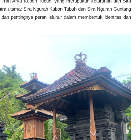
ri Trah Arya Kubon Tubuh, yang merupakan keturunan dari Sira
putra utama: Sira Ngurah Kubon Tubuh dan Sira Ngurah Guntang
dan pentingnya peran leluhur dalam membentuk identitas dan