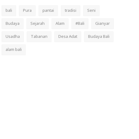
bali
Pura
pantai
tradisi
Seni
Budaya
Sejarah
Alam
#Bali
Gianyar
Usadha
Tabanan
Desa Adat
Budaya Bali
alam bali