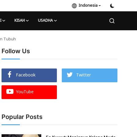
Indonesia
I
KISAH
USADHA
on Tubuh
Follow Us
Facebook
Twitter
YouTube
Popular Posts