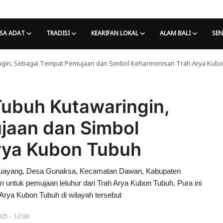
SA ADAT
TRADISI
KEARIFAN LOKAL
ALAM BALI
SEN
ngin, Sebagai Tempat Pemujaan dan Simbol Keharmonisan Trah Arya Kub
Tubuh Kutawaringin,
jaan dan Simbol
rya Kubon Tubuh
ar Buayang, Desa Gunaksa, Kecamatan Dawan, Kabupaten
n untuk pemujaan leluhur dari Trah Arya Kubon Tubuh. Pura ini
n Arya Kubon Tubuh di wilayah tersebut
25 - 12:08