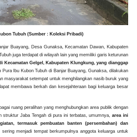
 Kubon Tubuh
(Sumber : Koleksi Pribadi)
 Banjar Buayang, Desa Gunaksa, Kecamatan Dawan, Kabupaten
ubuh juga terdapat di wilayah lain yang memiliki garis keturunan
ak di Kecamatan Gelgel, Kabupaten Klungkung, yang dianggap
n Pura Ibu Kubon Tubuh di Banjar Buayang, Gunaksa, dilakukan
yaan masyarakat setempat untuk menghilangkan nasib buruk yang
dapat membawa berkah dan kesejahteraan bagi keluarga besar
bagai ruang peralihan yang menghubungkan area publik dengan
an struktur Jaba Tengah di pura ini terbatas, umumnya,
area ini
giatan, termasuk pembuatan banten (persembahan) dan
 sering menjadi tempat berkumpulnya anggota keluarga untuk