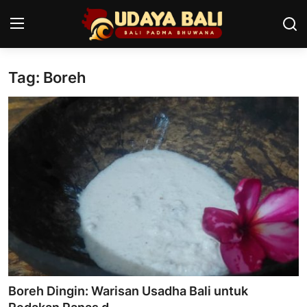
Tag: Boreh
Home
Pura
Desa Adat
Tradisi
Kearifan lokal
Alam Bali
Seni
Boreh Dingin: Warisan Usadha Bali untuk
Kisah