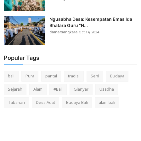
Ngusabha Desa: Kesempatan Emas Ida
Bhatara Guru "N...
damarsangkara
Oct 14, 2024
Popular Tags
bali
Pura
pantai
tradisi
Seni
Budaya
Sejarah
Alam
#Bali
Gianyar
Usadha
Tabanan
Desa Adat
Budaya Bali
alam bali