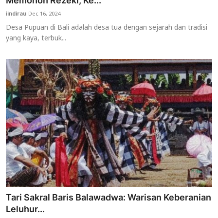
Memohon Rezeki, Ke...
iindirau
Dec 16, 2024
Usadha
Desa Pupuan di Bali adalah desa tua dengan sejarah dan tradisi
yang kaya, terbuk...
Indonesia
Tari Sakral Baris Balawadwa: Warisan Keberanian
Leluhur...