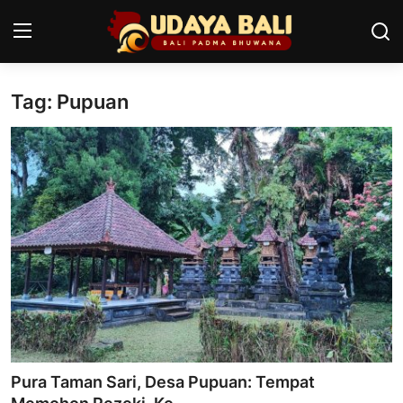
Tag: Pupuan
Home
Pura
Desa Adat
Tradisi
Kearifan lokal
Alam Bali
Seni
Pura Taman Sari, Desa Pupuan: Tempat
Kisah