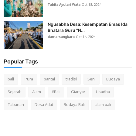
Tabita Ayutari Wata
Oct 18, 2024
Ngusabha Desa: Kesempatan Emas Ida
Bhatara Guru "N...
damarsangkara
Oct 14, 2024
Popular Tags
bali
Pura
pantai
tradisi
Seni
Budaya
Sejarah
Alam
#Bali
Gianyar
Usadha
Tabanan
Desa Adat
Budaya Bali
alam bali