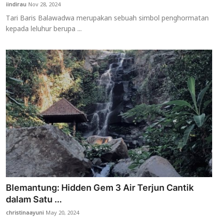
iindirau
Nov 28, 2024
Tari Baris Balawadwa merupakan sebuah simbol penghormatan
kepada leluhur berupa ...
Blemantung: Hidden Gem 3 Air Terjun Cantik
dalam Satu ...
christinaayuni
May 20, 2024