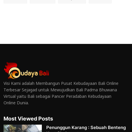
Visi Kami adalah Membangun Pusat Kebudayaan Bali Online
Terbesar Sejagad untuk Mewujudkan Bali Padma Bhuwana
Virtual yaitu Bali sebagai Pancer Peradaban Kebudayaan
Online Dunia.
Most Viewed Posts
Penunggun Karang : Sebuah Benteng