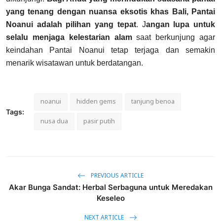
yang tenang dengan nuansa eksotis khas Bali, Pantai
Noanui adalah pilihan yang tepat
. J
angan lupa untuk
selalu menjaga kelestarian alam
saat berkunjung agar
keindahan Pantai Noanui tetap terjaga dan semakin
menarik wisatawan untuk berdatangan.
noanui
hidden gems
tanjung benoa
Tags:
nusa dua
pasir putih
PREVIOUS ARTICLE
Akar Bunga Sandat: Herbal Serbaguna untuk Meredakan
Keseleo
NEXT ARTICLE