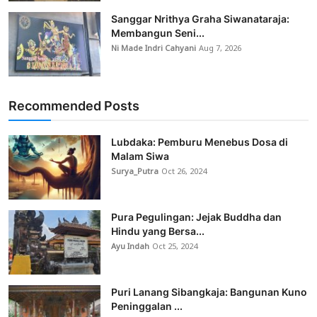
Sanggar Nrithya Graha Siwanataraja:
Membangun Seni...
Ni Made Indri Cahyani
Aug 7, 2026
Recommended Posts
Lubdaka: Pemburu Menebus Dosa di
Malam Siwa
Surya_Putra
Oct 26, 2024
Pura Pegulingan: Jejak Buddha dan
Hindu yang Bersa...
Ayu Indah
Oct 25, 2024
Puri Lanang Sibangkaja: Bangunan Kuno
Peninggalan ...