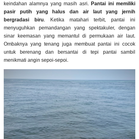
keindahan alamnya yang masih asri.
Pantai ini memiliki
pasir putih yang halus dan air laut yang jernih
bergradasi biru
. Ketika matahari terbit, pantai ini
menyuguhkan pemandangan yang spektakuler, dengan
sinar keemasan yang memantul di permukaan air laut.
Ombaknya yang tenang juga membuat pantai ini cocok
untuk berenang dan bersantai di tepi pantai sambil
menikmati angin sepoi-sepoi.