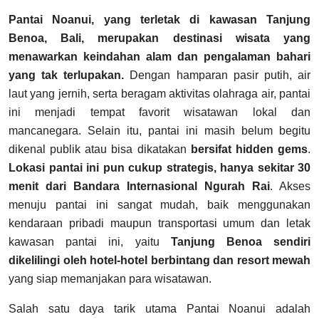
Pantai Noanui, yang terletak di kawasan Tanjung
Benoa, Bali, merupakan destinasi wisata yang
menawarkan keindahan alam dan pengalaman bahari
yang tak terlupakan.
Dengan hamparan pasir putih, air
laut yang jernih, serta beragam aktivitas olahraga air, pantai
ini menjadi tempat favorit wisatawan lokal dan
mancanegara. Selain itu, pantai ini masih belum begitu
dikenal publik atau bisa dikatakan
bersifat hidden gems
.
Lokasi pantai ini pun cukup strategis, hanya sekitar 30
menit dari Bandara Internasional Ngurah Rai
. Akses
menuju pantai ini sangat mudah, baik menggunakan
kendaraan pribadi maupun transportasi umum dan letak
kawasan pantai ini, yaitu
Tanjung Benoa sendiri
dikelilingi oleh hotel-hotel berbintang dan resort mewah
yang siap memanjakan para wisatawan.
Salah satu daya tarik utama Pantai Noanui adalah