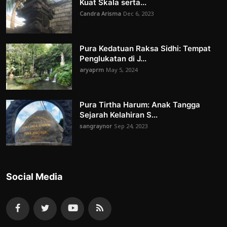
Kuat Skala serta...
Candra Arisma
Dec 6, 2023
Pura Kedatuan Raksa Sidhi: Tempat
Penglukatan di J...
aryaprm
May 5, 2024
Pura Tirtha Harum: Anak Tangga
Sejarah Kelahiran S...
sangraynor
Sep 24, 2023
Social Media