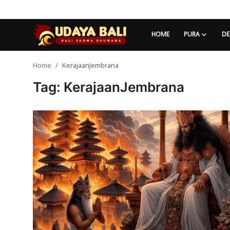
HOME
PURA
DE
Home
KerajaanJembrana
Home
Tag: KerajaanJembrana
Pura
Desa Adat
Tradisi
Kearifan lokal
Alam Bali
Seni
Kisah