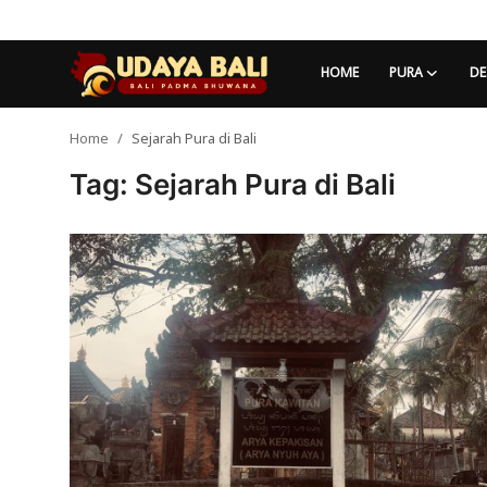
HOME
PURA
DE
Home
Sejarah Pura di Bali
Home
Tag: Sejarah Pura di Bali
Pura
Desa Adat
Tradisi
Kearifan lokal
Alam Bali
Seni
Kisah