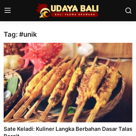
Tag: #unik
Home
Pura
Desa Adat
Tradisi
Kearifan lokal
Alam Bali
Seni
Sate Keladi: Kuliner Langka Berbahan Dasar Talas
Kisah