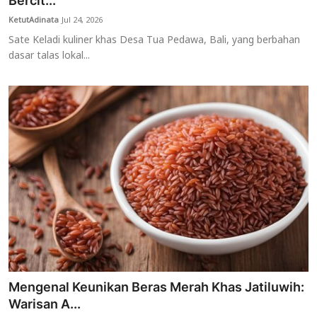
Bercit...
KetutAdinata
Jul 24, 2026
Usadha
Sate Keladi kuliner khas Desa Tua Pedawa, Bali, yang berbahan
dasar talas lokal...
Indonesia
Mengenal Keunikan Beras Merah Khas Jatiluwih:
Warisan A...