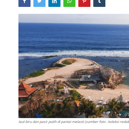
Usadha
Indonesia
laut biru dan pasir putih di pantai melasti (sumber foto : koleksi redak