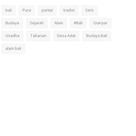
bali
Pura
pantai
tradisi
Seni
Budaya
Sejarah
Alam
#Bali
Gianyar
Usadha
Tabanan
Desa Adat
Budaya Bali
alam bali