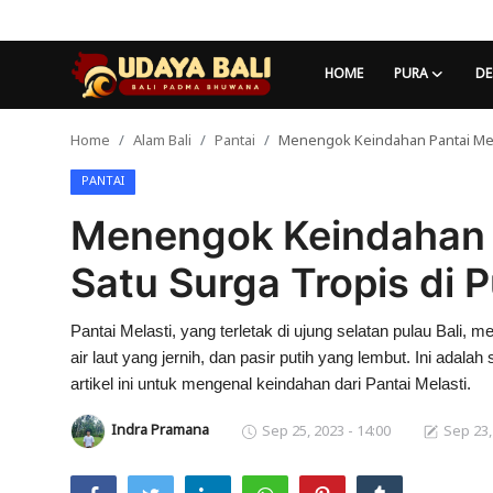
HOME
PURA
DE
Home
Alam Bali
Pantai
Menengok Keindahan Pantai Melas
Home
PANTAI
Pura
Menengok Keindahan P
Desa Adat
Satu Surga Tropis di P
Tradisi
Pantai Melasti, yang terletak di ujung selatan pulau Bal
Kearifan lokal
air laut yang jernih, dan pasir putih yang lembut. Ini adalah
Alam Bali
artikel ini untuk mengenal keindahan dari Pantai Melasti.
Indra Pramana
Sep 25, 2023 - 14:00
Sep 23,
Seni
Kisah