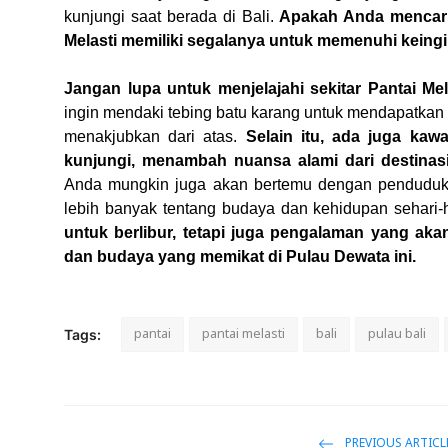
kunjungi saat berada di Bali.
Apakah Anda mencari 
Melasti memiliki segalanya untuk memenuhi keing
Jangan lupa untuk menjelajahi sekitar Pantai Mela
ingin mendaki tebing batu karang untuk mendapatkan
menakjubkan dari atas.
Selain itu, ada juga kaw
kunjungi, menambah nuansa alami dari destinasi 
Anda mungkin juga akan bertemu dengan penduduk
lebih banyak tentang budaya dan kehidupan sehari-h
untuk berlibur, tetapi juga pengalaman yang a
dan budaya yang memikat di Pulau Dewata ini.
pantai
pantai melasti
bali
pulau bali
Tags:
PREVIOUS ARTICL