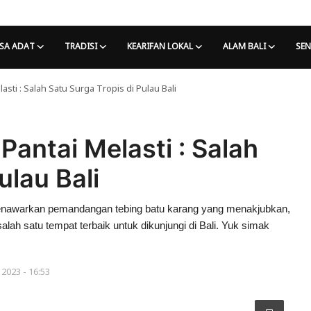
SA ADAT
TRADISI
KEARIFAN LOKAL
ALAM BALI
SEN
ti : Salah Satu Surga Tropis di Pulau Bali
antai Melasti : Salah
ulau Bali
i, menawarkan pemandangan tebing batu karang yang menakjubkan,
 salah satu tempat terbaik untuk dikunjungi di Bali. Yuk simak
 2023 - 16:53