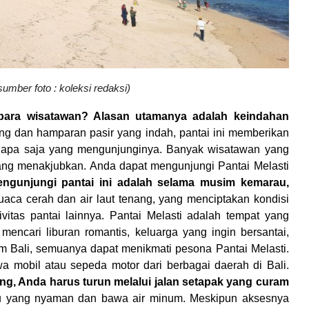
sumber foto : koleksi redaksi)
t para wisatawan? Alasan utamanya adalah keindahan
g dan hamparan pasir yang indah, pantai ini memberikan
iapa saja yang mengunjunginya. Banyak wisatawan yang
yang menakjubkan. Anda dapat mengunjungi Pantai Melasti
ngunjungi pantai ini adalah selama musim kemarau,
aca cerah dan air laut tenang, yang menciptakan kondisi
ivitas pantai lainnya.
Pantai Melasti adalah tempat yang
encari liburan romantis, keluarga yang ingin bersantai,
 Bali, semuanya dapat menikmati pesona Pantai Melasti.
 mobil atau sepeda motor dari berbagai daerah di Bali.
ebing, Anda harus turun melalui jalan setapak yang curam
 yang nyaman dan bawa air minum. Meskipun aksesnya