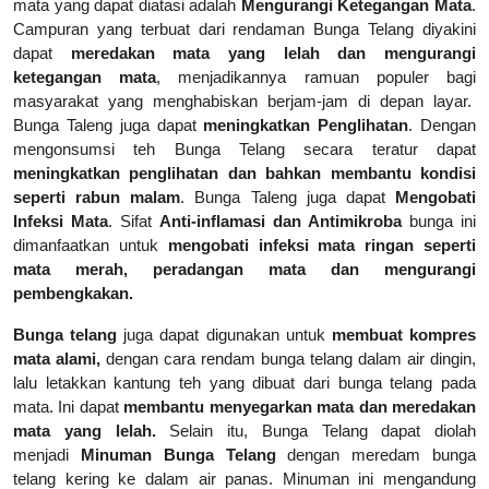
mata yang dapat diatasi adalah
Mengurangi Ketegangan Mata
.
Campuran yang terbuat dari rendaman Bunga Telang diyakini
dapat
meredakan mata yang lelah dan mengurangi
ketegangan mata
, menjadikannya ramuan populer bagi
masyarakat yang menghabiskan berjam-jam di depan layar.
Bunga Taleng juga dapat
meningkatkan Penglihatan
. Dengan
mengonsumsi teh Bunga Telang secara teratur dapat
meningkatkan penglihatan dan bahkan membantu kondisi
seperti rabun malam
. Bunga Taleng juga dapat
Mengobati
Infeksi Mata
. Sifat
Anti-inflamasi dan Antimikroba
bunga ini
dimanfaatkan untuk
mengobati infeksi mata ringan seperti
mata merah, peradangan mata dan mengurangi
pembengkakan.
Bunga telang
juga dapat digunakan untuk
membuat kompres
mata alami,
dengan cara rendam bunga telang dalam air dingin,
lalu letakkan kantung teh yang dibuat dari bunga telang pada
mata. Ini dapat
membantu menyegarkan mata dan meredakan
mata yang lelah.
Selain itu, Bunga Telang dapat diolah
menjadi
Minuman Bunga Telang
dengan meredam bunga
telang kering ke dalam air panas. Minuman ini mengandung