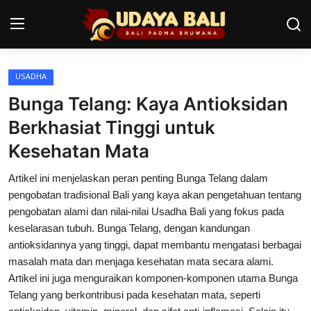
USADHA
Home
Bunga Telang: Kaya Antioksidan
Pura
Berkhasiat Tinggi untuk
Kesehatan Mata
Desa Adat
Artikel ini menjelaskan peran penting Bunga Telang dalam
Tradisi
pengobatan tradisional Bali yang kaya akan pengetahuan tentang
Kearifan lokal
pengobatan alami dan nilai-nilai Usadha Bali yang fokus pada
keselarasan tubuh. Bunga Telang, dengan kandungan
Alam Bali
antioksidannya yang tinggi, dapat membantu mengatasi berbagai
masalah mata dan menjaga kesehatan mata secara alami.
Seni
Artikel ini juga menguraikan komponen-komponen utama Bunga
Telang yang berkontribusi pada kesehatan mata, seperti
Kisah