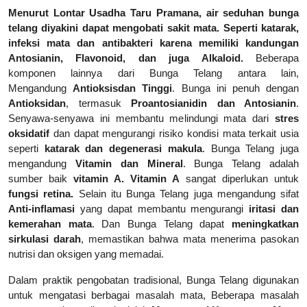
Menurut Lontar Usadha Taru Pramana, air seduhan bunga
telang diyakini dapat mengobati sakit mata. Seperti katarak,
infeksi mata dan antibakteri karena memiliki kandungan
Antosianin, Flavonoid, dan juga Alkaloid.
Beberapa
komponen lainnya dari Bunga Telang antara lain,
Mengandung
Antioksisdan Tinggi
. Bunga ini penuh dengan
Antioksidan
, termasuk
Proantosianidin dan Antosianin
.
Senyawa-senyawa ini membantu melindungi mata dari
stres
oksidatif
dan dapat mengurangi risiko kondisi mata terkait usia
seperti
katarak dan degenerasi makula
. Bunga Telang juga
mengandung
Vitamin dan Mineral
. Bunga Telang adalah
sumber baik
vitamin A.
Vitamin A
sangat diperlukan untuk
fungsi retina.
Selain itu Bunga Telang juga mengandung sifat
Anti-inflamasi
yang dapat membantu mengurangi
iritasi dan
kemerahan mata
. Dan Bunga Telang dapat
meningkatkan
sirkulasi darah
, memastikan bahwa mata menerima pasokan
nutrisi dan oksigen yang memadai.
Dalam praktik pengobatan tradisional, Bunga Telang digunakan
untuk mengatasi berbagai masalah mata, Beberapa masalah