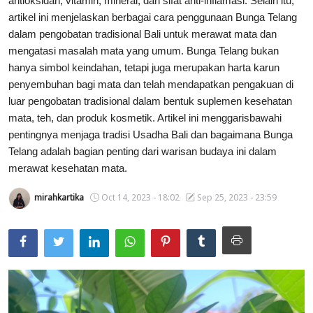
antioksidan, vitamin, mineral, dan sifat anti-inflamasi. Selain itu,
artikel ini menjelaskan berbagai cara penggunaan Bunga Telang
Usadha
dalam pengobatan tradisional Bali untuk merawat mata dan
mengatasi masalah mata yang umum. Bunga Telang bukan
Indonesia
hanya simbol keindahan, tetapi juga merupakan harta karun
penyembuhan bagi mata dan telah mendapatkan pengakuan di
luar pengobatan tradisional dalam bentuk suplemen kesehatan
mata, teh, dan produk kosmetik. Artikel ini menggarisbawahi
pentingnya menjaga tradisi Usadha Bali dan bagaimana Bunga
Telang adalah bagian penting dari warisan budaya ini dalam
merawat kesehatan mata.
mirahkartika
Oct 14, 2023 - 18:02
Sep 25, 2023 - 23:59