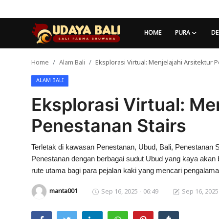
HOME
PURA
DE
Home
Alam Bali
Eksplorasi Virtual: Menjelajahi Arsitektur 
Home
ALAM BALI
Pura
Eksplorasi Virtual: Me
Desa Adat
Penestanan​ Stairs
Tradisi
Terletak di kawasan Penestanan, Ubud, Bali, Penestanan S
Kearifan lokal
Penestanan dengan berbagai sudut Ubud yang kaya akan bu
Alam Bali
rute utama bagi para pejalan kaki yang mencari pengalaman
manta001
Sep 16, 2025 - 06:49
Sep 16, 2025
Seni
Kisah