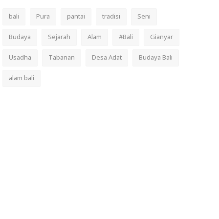
bali
Pura
pantai
tradisi
Seni
Budaya
Sejarah
Alam
#Bali
Gianyar
Usadha
Tabanan
Desa Adat
Budaya Bali
alam bali