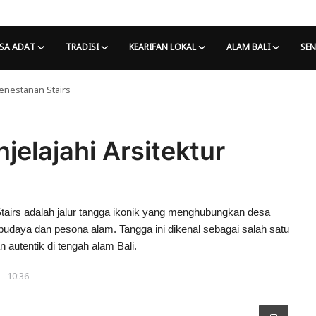
SA ADAT
TRADISI
KEARIFAN LOKAL
ALAM BALI
SEN
Penestanan​ Stairs
njelajahi Arsitektur
tairs adalah jalur tangga ikonik yang menghubungkan desa
daya dan pesona alam. Tangga ini dikenal sebagai salah satu
 autentik di tengah alam Bali.
 - 10:36