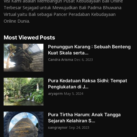
Visi Kami adalah Membangun Pusat Kebudayaan Bali Online
Terbesar Sejagad untuk Mewujudkan Bali Padma Bhuwana
Virtual yaitu Bali sebagai Pancer Peradaban Kebudayaan
Online Dunia.
Most Viewed Posts
Penunggun Karang : Sebuah Benteng
Kuat Skala serta...
Candra Arisma
Dec 6, 2023
Pura Kedatuan Raksa Sidhi: Tempat
Penglukatan di J...
aryaprm
May 5, 2024
Pura Tirtha Harum: Anak Tangga
Sejarah Kelahiran S...
sangraynor
Sep 24, 2023