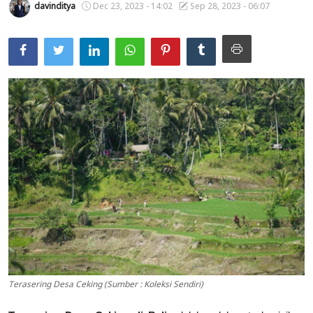
davinditya
Dec 23, 2023 - 14:02
Sep 28, 2023 - 06:07
Usadha
Indonesia
Terasering Desa Ceking (Sumber : Koleksi Sendiri)