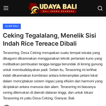
ALAM BALI
Home
Ceking Tegalalang, Menelik Sisi
Pura
Indah Rice Tereace Dibali
Desa Adat
Terasering, Desa Ceking merupakan suatu tempat wisata yang
dikagumi dikarenakan menggunakan teknik pertanian kuno yang
Tradisi
melibatkan pembuatan tangga-tangga berundak di lereng gunung
untuk membudidayakan padi. Selain itu, Terasering ini terlihat
Kearifan lokal
indah dikarenakan kombinasi antara keterampilan petani lokal
dalam menciptakan sistem irigasi yang efisien dan harmoni yang
Alam Bali
diciptakan antara manusia dan alam. Terasering ini biasanya
Seni
sering ditemukan di daerah dataran tinggi, dan untuk lokasi
Terasering ini yaitu Desa Ceking, Gianyar, Bali.
Kisah