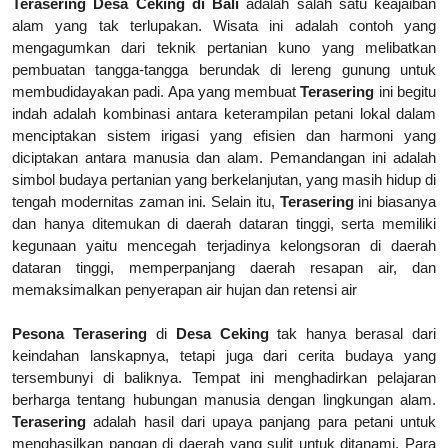
Terasering Desa Ceking di Bali
adalah salah satu keajaiban
alam yang tak terlupakan. Wisata ini adalah contoh yang
mengagumkan dari teknik pertanian kuno yang melibatkan
pembuatan tangga-tangga berundak di lereng gunung untuk
membudidayakan padi. Apa yang membuat
T
erasering
ini begitu
indah adalah kombinasi antara keterampilan petani lokal dalam
menciptakan sistem irigasi yang efisien dan harmoni yang
diciptakan antara manusia dan alam. Pemandangan ini adalah
simbol budaya pertanian yang berkelanjutan, yang masih hidup di
tengah modernitas zaman ini. Selain itu,
Terasering
ini biasanya
dan hanya ditemukan di daerah dataran tinggi, serta memiliki
kegunaan yaitu mencegah terjadinya kelongsoran di daerah
dataran tinggi, memperpanjang daerah resapan air, dan
memaksimalkan penyerapan air hujan dan retensi air
Pesona
Terasering
di
Desa Ceking
tak hanya berasal dari
keindahan lanskapnya, tetapi juga dari cerita budaya yang
tersembunyi di baliknya. Tempat ini menghadirkan pelajaran
berharga tentang hubungan manusia dengan lingkungan alam.
Terasering
adalah hasil dari upaya panjang para petani untuk
menghasilkan pangan di daerah yang sulit untuk ditanami. Para