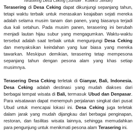
Terasering Desa Ceking (Sumber : Koleksi Sendiri)
Terasering
di
Desa Ceking
dapat dikunjungi sepanjang tahun,
tetapi waktu terbaik untuk merasakan keajaiban sejati mereka
adalah selama musim tanam dan panen, yang biasanya terjadi
dua kali setahun. Pada musim panen, terasering ini berubah
menjadi lautan hijau subur yang mengagumkan. Waktu-waktu
tersebut adalah saat terbaik untuk mengunjungi
Desa Ceking
dan menyaksikan keindahan yang luar biasa yang mereka
tawarkan. Meskipun demikian, terasering tetap mempesona
sepanjang tahun dengan pesona alam yang khas setiap
musimnya.
Terasering
Desa Ceking
terletak di
Gianyar, Bali, Indonesia.
Desa Ceking
adalah destinasi yang mudah diakses dari
berbagai tempat wisata di
Bali,
termasuk
Ubud dan Denpasar
.
Para wisatawan dapat menempuh perjalanan singkat dari pusat
Ubud untuk mencapai lokasi ini.
Desa Ceking
juga terletak
dalam jarak yang mudah dijangkau dari berbagai penginapan,
restoran, dan fasilitas wisata lainnya, sehingga memudahkan
para pengunjung untuk menikmati pesona alam
T
erasering
ini.