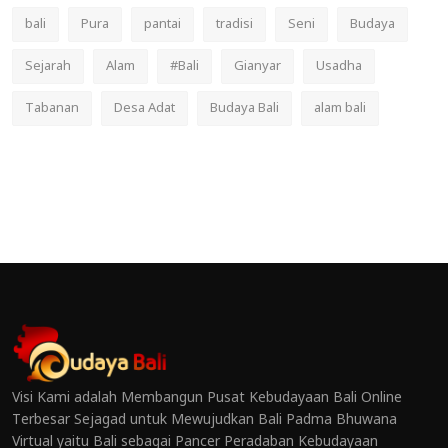
bali
Pura
pantai
tradisi
Seni
Budaya
Sejarah
Alam
#Bali
Gianyar
Usadha
Tabanan
Desa Adat
Budaya Bali
alam bali
Visi Kami adalah Membangun Pusat Kebudayaan Bali Online
Terbesar Sejagad untuk Mewujudkan Bali Padma Bhuwana
Virtual yaitu Bali sebagai Pancer Peradaban Kebudayaan