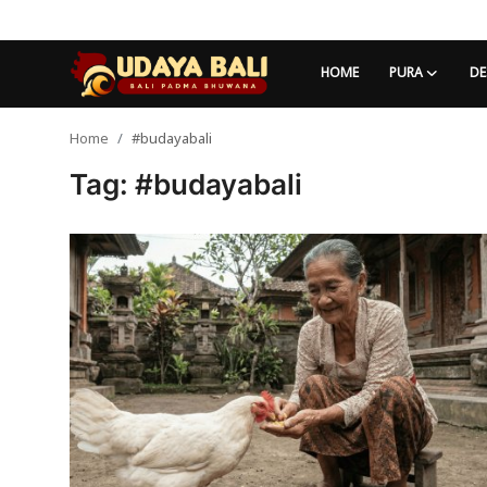
HOME
PURA
DE
Home
#budayabali
Home
Tag: #budayabali
Pura
Desa Adat
Tradisi
Kearifan lokal
Alam Bali
Seni
Kisah