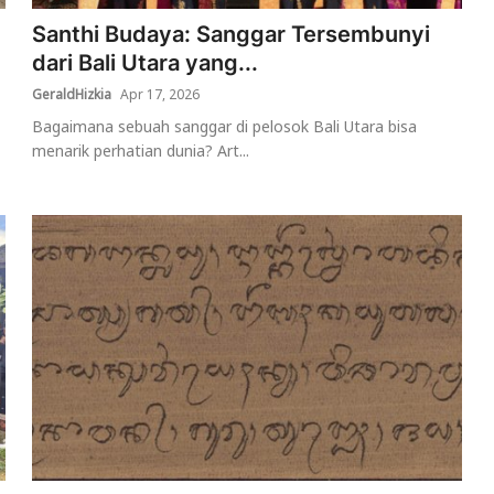
Santhi Budaya: Sanggar Tersembunyi
dari Bali Utara yang...
GeraldHizkia
Apr 17, 2026
Bagaimana sebuah sanggar di pelosok Bali Utara bisa
menarik perhatian dunia? Art...