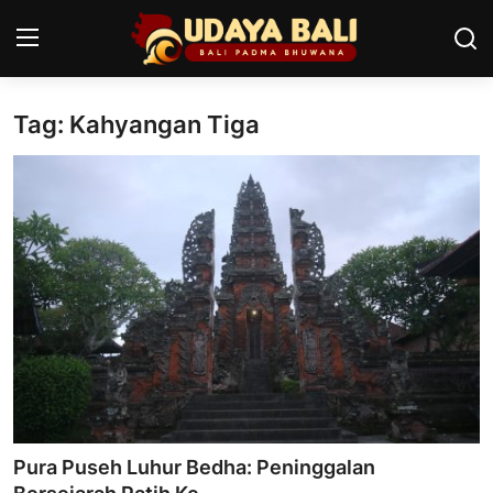
Tag: Kahyangan Tiga
Home
Pura
Desa Adat
Tradisi
Kearifan lokal
Alam Bali
Seni
Pura Puseh Luhur Bedha: Peninggalan
Kisah