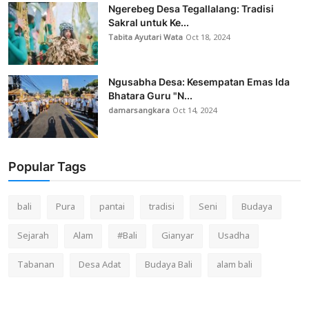
Ngerebeg Desa Tegallalang: Tradisi
Sakral untuk Ke...
Tabita Ayutari Wata
Oct 18, 2024
Ngusabha Desa: Kesempatan Emas Ida
Bhatara Guru "N...
damarsangkara
Oct 14, 2024
Popular Tags
bali
Pura
pantai
tradisi
Seni
Budaya
Sejarah
Alam
#Bali
Gianyar
Usadha
Tabanan
Desa Adat
Budaya Bali
alam bali