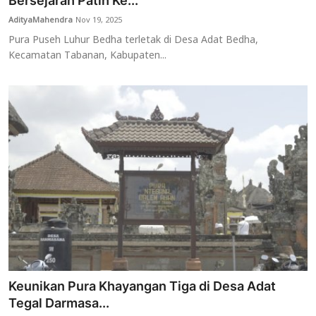
Bersejarah Patih Ke...
AdityaMahendra
Nov 19, 2025
Usadha
Pura Puseh Luhur Bedha terletak di Desa Adat Bedha,
Kecamatan Tabanan, Kabupaten...
Indonesia
Keunikan Pura Khayangan Tiga di Desa Adat
Tegal Darmasa...