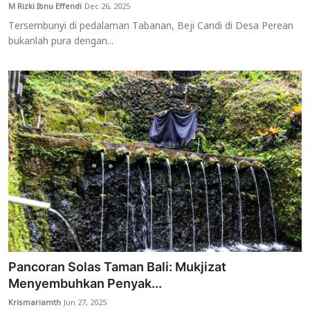
M Rizki Ibnu Effendi
Dec 26, 2025
Tersembunyi di pedalaman Tabanan, Beji Candi di Desa Perean
bukanlah pura dengan...
Pancoran Solas Taman Bali: Mukjizat
Menyembuhkan Penyak...
Krismariamth
Jun 27, 2025