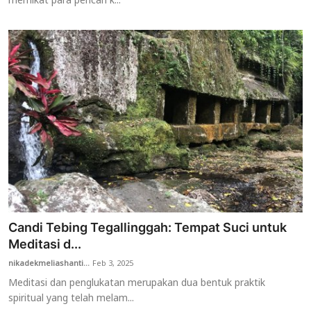
memikat para pencari k...
Candi Tebing Tegallinggah: Tempat Suci untuk
Meditasi d...
nikadekmeliashanti...
Feb 3, 2025
Meditasi dan penglukatan merupakan dua bentuk praktik
spiritual yang telah melam...