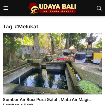
Tag: #Melukat
Home
Pura
Desa Adat
Tradisi
Kearifan lokal
Alam Bali
Seni
Sumber Air Suci Pura Galuh, Mata Air Magis
Kisah