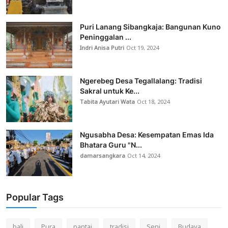
Puri Lanang Sibangkaja: Bangunan Kuno
Peninggalan ...
Indri Anisa Putri
Oct 19, 2024
Ngerebeg Desa Tegallalang: Tradisi
Sakral untuk Ke...
Tabita Ayutari Wata
Oct 18, 2024
Ngusabha Desa: Kesempatan Emas Ida
Bhatara Guru "N...
damarsangkara
Oct 14, 2024
Popular Tags
bali
Pura
pantai
tradisi
Seni
Budaya