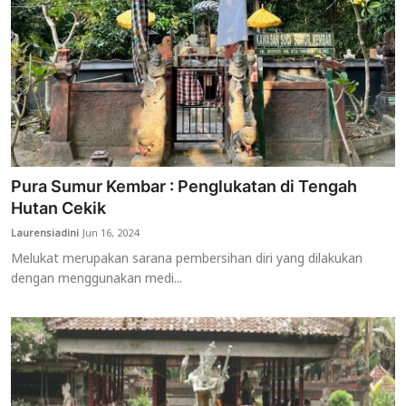
Pura Sumur Kembar : Penglukatan di Tengah
Hutan Cekik
Laurensiadini
Jun 16, 2024
Melukat merupakan sarana pembersihan diri yang dilakukan
dengan menggunakan medi...