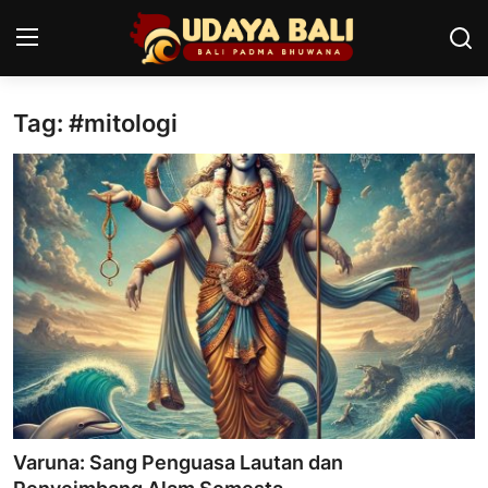
Tag: #mitologi
Home
Pura
Desa Adat
Tradisi
Kearifan lokal
Alam Bali
Seni
Varuna: Sang Penguasa Lautan dan
Kisah