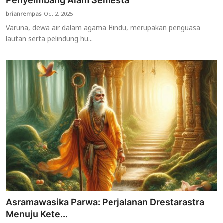
Penyeimbang Alam Semesta
brianrempas
Oct 2, 2025
Usadha
Varuna, dewa air dalam agama Hindu, merupakan penguasa
lautan serta pelindung hu...
Indonesia
Asramawasika Parwa: Perjalanan Drestarastra
Menuju Kete...