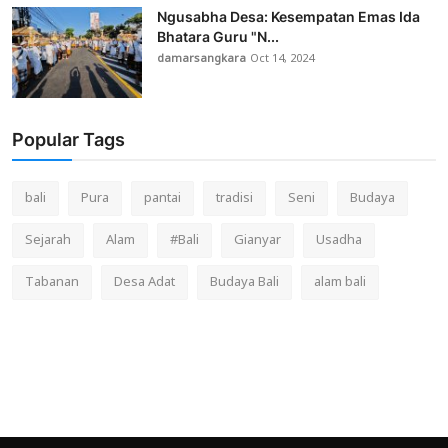
Ngusabha Desa: Kesempatan Emas Ida
Bhatara Guru "N...
damarsangkara
Oct 14, 2024
Popular Tags
bali
Pura
pantai
tradisi
Seni
Budaya
Sejarah
Alam
#Bali
Gianyar
Usadha
Tabanan
Desa Adat
Budaya Bali
alam bali