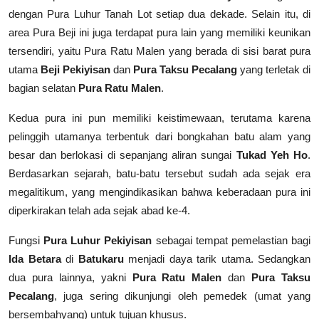
dengan Pura Luhur Tanah Lot setiap dua dekade. Selain itu, di
area Pura Beji ini juga terdapat pura lain yang memiliki keunikan
tersendiri, yaitu Pura Ratu Malen yang berada di sisi barat pura
utama
Beji Pekiyisan
dan
Pura Taksu Pecalang
yang terletak di
bagian selatan
Pura Ratu Malen
.
Kedua pura ini pun memiliki keistimewaan, terutama karena
pelinggih utamanya terbentuk dari bongkahan batu alam yang
besar dan berlokasi di sepanjang aliran sungai
Tukad Yeh Ho
.
Berdasarkan sejarah, batu-batu tersebut sudah ada sejak era
megalitikum, yang mengindikasikan bahwa keberadaan pura ini
diperkirakan telah ada sejak abad ke-4.
Fungsi
Pura Luhur Pekiyisan
sebagai tempat pemelastian bagi
Ida Betara
di
Batukaru
menjadi daya tarik utama. Sedangkan
dua pura lainnya, yakni
Pura Ratu Malen
dan
Pura Taksu
Pecalang
, juga sering dikunjungi oleh pemedek (umat yang
bersembahyang) untuk tujuan khusus.