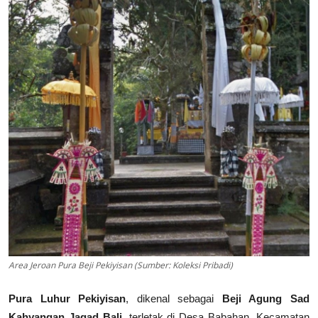
Area Jeroan Pura Beji Pekiyisan (Sumber: Koleksi Pribadi)
Pura Luhur Pekiyisan
, dikenal sebagai
Beji Agung Sad
Kahyangan Jagad Bali
, terletak di Desa Babahan, Kecamatan