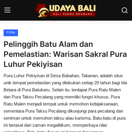
PURA
Home
Pelinggih Batu Alam dan
Pura
Pemelastian: Warisan Sakral Pura
Luhur Pekiyisan
Desa Adat
Pura Luhur Pekiyisan di Desa Babahan, Tabanan, adalah situs
Tradisi
unik tempat pemelastian yang dilakukan setiap 20 tahun bagi Ida
Kearifan lokal
Betara di Pura Batukaru. Selain itu, terdapat Pura Ratu Malen
dan Pura Taksu Pecalang yang memiliki fungsi khusus. Pura
Alam Bali
Ratu Malen menjadi tempat untuk memohon kebijaksanaan,
sementara Pura Taksu Pecalang dikunjungi para pecalang dan
Seni
seniman untuk memohon taksu atau karisma. Batu-batu di pura
ini berasal dari zaman megalitikum, memperkaya nilai
Kisah