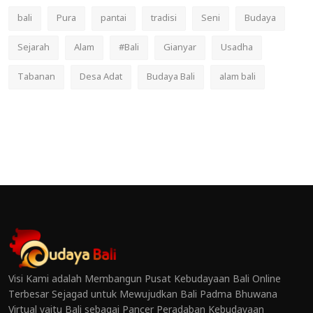
bali
Pura
pantai
tradisi
Seni
Budaya
Sejarah
Alam
#Bali
Gianyar
Usadha
Tabanan
Desa Adat
Budaya Bali
alam bali
Visi Kami adalah Membangun Pusat Kebudayaan Bali Online
Terbesar Sejagad untuk Mewujudkan Bali Padma Bhuwana
Virtual yaitu Bali sebagai Pancer Peradaban Kebudayaan