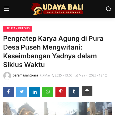
LIPUTAN KHUSUS
Home
Pengratep Karya Agung di Pura
Pura
Desa Puseh Mengwitani:
Keseimbangan Yadnya dalam
Desa Adat
Siklus Waktu
Tradisi
paramasangkara
May 4, 2025 - 13:05
May 4, 2025 - 13:12
Kearifan lokal
Alam Bali
Seni
Kisah