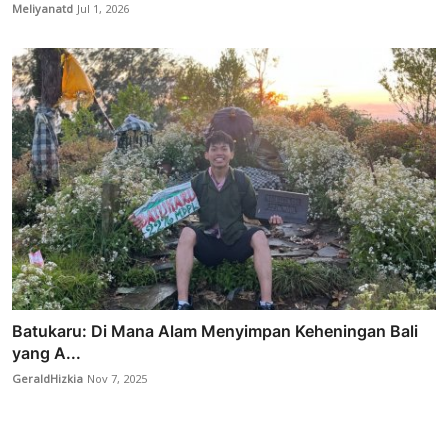
Meliyanatd
Jul 1, 2026
Batukaru: Di Mana Alam Menyimpan Keheningan Bali
yang A...
GeraldHizkia
Nov 7, 2025