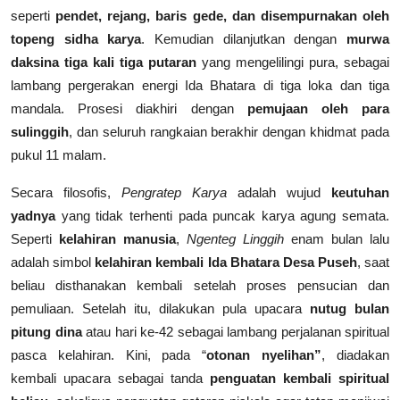
seperti
pendet, rejang, baris gede, dan disempurnakan oleh
topeng sidha karya
. Kemudian dilanjutkan dengan
murwa
daksina tiga kali tiga putaran
yang mengelilingi pura, sebagai
lambang pergerakan energi Ida Bhatara di tiga loka dan tiga
mandala. Prosesi diakhiri dengan
pemujaan oleh para
sulinggih
, dan seluruh rangkaian berakhir dengan khidmat pada
pukul 11 malam.
Secara filosofis,
Pengratep Karya
adalah wujud
keutuhan
yadnya
yang tidak terhenti pada puncak karya agung semata.
Seperti
kelahiran manusia
,
Ngenteg Linggih
enam bulan lalu
adalah simbol
kelahiran kembali Ida Bhatara Desa Puseh
, saat
beliau disthanakan kembali setelah proses pensucian dan
pemuliaan. Setelah itu, dilakukan pula upacara
nutug bulan
pitung dina
atau hari ke-42 sebagai lambang perjalanan spiritual
pasca kelahiran. Kini, pada “
otonan nyelihan”
, diadakan
kembali upacara sebagai tanda
penguatan kembali spiritual