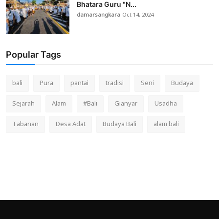
Bhatara Guru "N...
damarsangkara
Oct 14, 2024
Popular Tags
bali
Pura
pantai
tradisi
Seni
Budaya
Sejarah
Alam
#Bali
Gianyar
Usadha
Tabanan
Desa Adat
Budaya Bali
alam bali