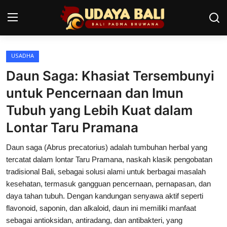
USADHA
Home
Daun Saga: Khasiat Tersembunyi
Pura
untuk Pencernaan dan Imun
Tubuh yang Lebih Kuat dalam
Desa Adat
Lontar Taru Pramana
Tradisi
Daun saga (Abrus precatorius) adalah tumbuhan herbal yang
Kearifan lokal
tercatat dalam lontar Taru Pramana, naskah klasik pengobatan
tradisional Bali, sebagai solusi alami untuk berbagai masalah
Alam Bali
kesehatan, termasuk gangguan pencernaan, pernapasan, dan
daya tahan tubuh. Dengan kandungan senyawa aktif seperti
Seni
flavonoid, saponin, dan alkaloid, daun ini memiliki manfaat
Kisah
sebagai antioksidan, antiradang, dan antibakteri, yang