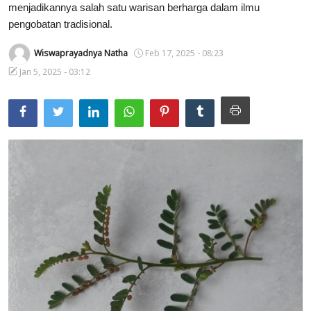
menjadikannya salah satu warisan berharga dalam ilmu
Usadha
pengobatan tradisional.
Wiswaprayadnya Natha
Feb 17, 2025 - 08:23
Indonesia
Jan 5, 2025 - 03:12