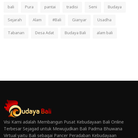
bali
Pura
pantai
tradisi
Seni
Budaya
Sejarah
Alam
#Bali
Gianyar
Usadha
Tabanan
Desa Adat
Budaya Bali
alam bali
Visi Kami adalah Membangun Pusat Kebudayaan Bali Online
Terbesar Sejagad untuk Mewujudkan Bali Padma Bhuwana
Virtual yaitu Bali sebagai Pancer Peradaban Kebudayaan