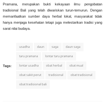
Pramana, merupakan bukti kekayaan ilmu pengobatan
tradisional Bali yang telah diwariskan turun-temurun. Dengan
memanfaatkan sumber daya herbal lokal, masyarakat tidak
hanya menjaga kesehatan tetapi juga melestarikan tradisi yang
sarat nilai budaya.
usadha
daun
saga
daun saga
taru pramana
lontar taru pramana
lontar usadha
obat herbal
obat mual
Tags:
obat sakit perut
tradisional
obat tradisional
obat tradisional bali