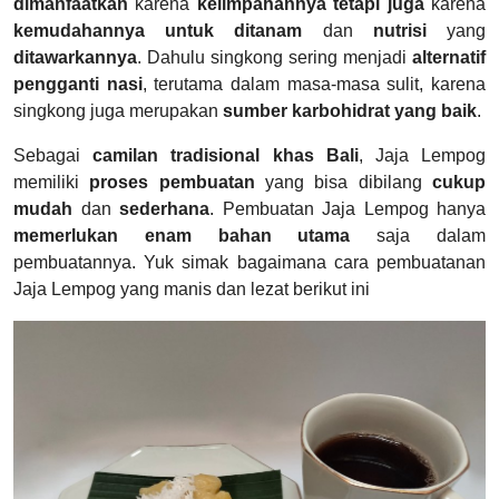
dimanfaatkan
karena
kelimpahannya tetapi juga
karena
kemudahannya
untuk ditanam
dan
nutrisi
yang
ditawarkannya
. Dahulu singkong sering menjadi
alternatif
pengganti nasi
, terutama dalam masa-masa sulit, karena
singkong juga merupakan
sumber karbohidrat yang baik
.
Sebagai
camilan tradisional khas Bali
, Jaja Lempog
memiliki
proses pembuatan
yang bisa dibilang
cukup
mudah
dan
sederhana
. Pembuatan Jaja Lempog hanya
memerlukan enam bahan utama
saja dalam
pembuatannya. Yuk simak bagaimana cara pembuatanan
Jaja Lempog yang manis dan lezat berikut ini