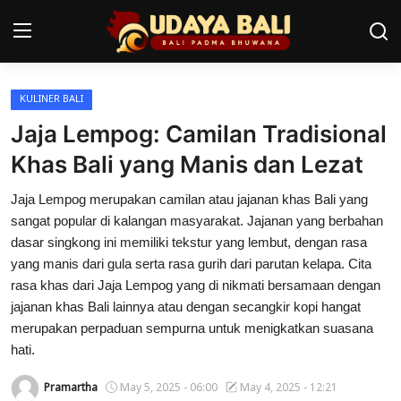
KULINER BALI
Home
Jaja Lempog: Camilan Tradisional
Pura
Khas Bali yang Manis dan Lezat
Desa Adat
Jaja Lempog merupakan camilan atau jajanan khas Bali yang
sangat popular di kalangan masyarakat. Jajanan yang berbahan
Tradisi
dasar singkong ini memiliki tekstur yang lembut, dengan rasa
yang manis dari gula serta rasa gurih dari parutan kelapa. Cita
Kearifan lokal
rasa khas dari Jaja Lempog yang di nikmati bersamaan dengan
jajanan khas Bali lainnya atau dengan secangkir kopi hangat
Alam Bali
merupakan perpaduan sempurna untuk menigkatkan suasana
Seni
hati.
Pramartha
May 5, 2025 - 06:00
May 4, 2025 - 12:21
Kisah