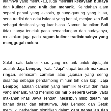
alamnya yang memukau, juga memiliki
kekayaan budaya
dan
kuliner
yang
unik
dan
menarik
. Keindahan alam
seperti pantai yang eksotis, gunung-gunung yang hijau,
serta tradisi dan adat istiadat yang kental, menjadikan Bali
sebagai destinasi yang luar biasa. Namun, keunikan Bali
tidak hanya terletak pada pemandangan dan budayanya,
melainkan juga pada
ragam kuliner tradisionalnya
yang
menggugah selera
.
Salah satu kuliner khas yang menarik untuk dijelajahi
adalah
Jaja Lempog
. Kata "
Jaja
" dapat berarti
makanan
ringan
, semacam
camilan
atau
jajanan
yang sering
disantap sebagai pendamping minum teh dan kopi.
Jaja
Lempog
, adalah camilan yang memiliki tekstur dan rasa
yang menarik, yang memiliki ciri
mirip seperti Getuk
, yaitu
makanan khas Jawa Tengah. Meskipun mirip dalam hal
bahan dasar dan teksturnya, Jaja Lempog dan Getuk
memiliki perbedaan signifikan dalam
cara penyajian dan