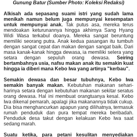
Gunung Batur (Sumber Photo: Koleksi Redaksi)
Alkisah ada sepasang suami istri yang sudah lama
menikah namun belum juga mempunyai kesempatan
untuk mempunyai anak.
Tak putus asa, mereka terus
mendoakan keturunannya hingga akhirnya Sang Hyang
Widi Wasa terkabul doanya. Mereka sangat beruntung
memiliki seorang putra. Anak kedua pasangan itu tumbuh
dengan sangat cepat dan makan dengan sangat baik. Dari
masa kanak-kanak hingga dewasa, ia memiliki selera yang
setara dengan sepuluh orang dewasa.
Seiring
bertambahnya usia, nafsu makan anak itu semakin kuat
hingga ia diberi mana Kebo Iwa yang artinya "kerbau".
Semakin dewasa dan besar tubuhnya, Kebo Iwa
semakin banyak makan.
Kebutuhan makanan sehari-
harinya setara dengan kebutuhan makanan sekitar seratus
orang dewasa. Hal ini membuat orangtuanya kesal. Kebo
Iwa dikenal pemarah, apalagi jika makanannya tidak cukup.
Dia bisa menghancurkan apapun yang dilihatnya, termasuk
rumah penduduk dan pura tempat mereka beribadah.
Penduduk desa takut dengan kelakuan Kebo Iwa saat
sedang marah.
Suatu ketika, para petani kesulitan menyediakan