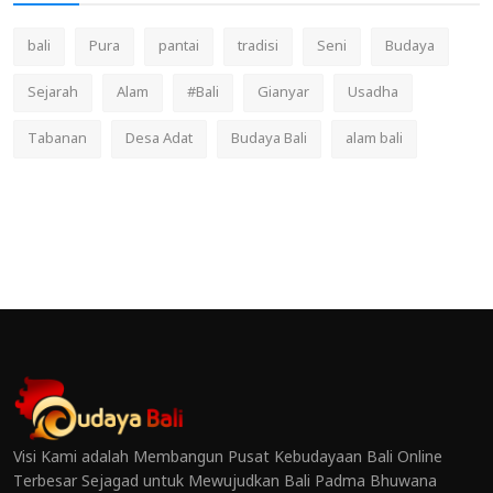
bali
Pura
pantai
tradisi
Seni
Budaya
Sejarah
Alam
#Bali
Gianyar
Usadha
Tabanan
Desa Adat
Budaya Bali
alam bali
Visi Kami adalah Membangun Pusat Kebudayaan Bali Online
Terbesar Sejagad untuk Mewujudkan Bali Padma Bhuwana