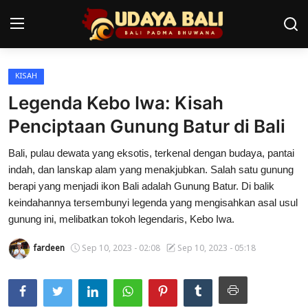
KISAH
Home
Legenda Kebo Iwa: Kisah
Pura
Penciptaan Gunung Batur di Bali
Desa Adat
Bali, pulau dewata yang eksotis, terkenal dengan budaya, pantai
indah, dan lanskap alam yang menakjubkan. Salah satu gunung
Tradisi
berapi yang menjadi ikon Bali adalah Gunung Batur. Di balik
keindahannya tersembunyi legenda yang mengisahkan asal usul
Kearifan lokal
gunung ini, melibatkan tokoh legendaris, Kebo Iwa.
Alam Bali
fardeen
Sep 10, 2023 - 02:08
Sep 10, 2023 - 05:18
Seni
Kisah