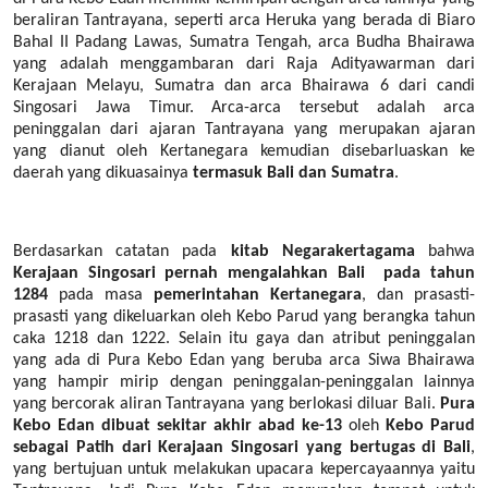
beraliran Tantrayana, seperti arca Heruka yang berada di Biaro
Bahal II Padang Lawas, Sumatra Tengah, arca Budha Bhairawa
yang adalah menggambaran dari Raja Adityawarman dari
Kerajaan Melayu, Sumatra dan arca Bhairawa 6 dari candi
Singosari Jawa Timur. Arca-arca tersebut adalah arca
peninggalan dari ajaran Tantrayana yang merupakan ajaran
yang dianut oleh Kertanegara kemudian disebarluaskan ke
daerah yang dikuasainya
termasuk Bali dan Sumatra
.
Berdasarkan catatan pada
kitab Negarakertagama
bahwa
Kerajaan Singosari pernah mengalahkan Bali
pada tahun
1284
pada masa
pemerintahan Kertanegara
, dan prasasti-
prasasti yang dikeluarkan oleh Kebo Parud yang berangka tahun
caka 1218 dan 1222. Selain itu gaya dan atribut peninggalan
yang ada di Pura Kebo Edan yang beruba arca Siwa Bhairawa
yang hampir mirip dengan peninggalan-peninggalan lainnya
yang bercorak aliran Tantrayana yang berlokasi diluar Bali.
Pura
Kebo Edan dibuat sekitar akhir abad ke-13
oleh
Kebo Parud
sebagai Patih dari Kerajaan Singosari yang bertugas di Bali
,
yang bertujuan untuk melakukan upacara kepercayaannya yaitu