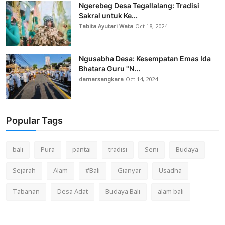
Ngerebeg Desa Tegallalang: Tradisi
Sakral untuk Ke...
Tabita Ayutari Wata
Oct 18, 2024
Ngusabha Desa: Kesempatan Emas Ida
Bhatara Guru "N...
damarsangkara
Oct 14, 2024
Popular Tags
bali
Pura
pantai
tradisi
Seni
Budaya
Sejarah
Alam
#Bali
Gianyar
Usadha
Tabanan
Desa Adat
Budaya Bali
alam bali