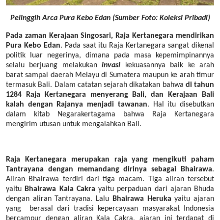
Pelinggih Arca Pura Kebo Edan (Sumber Foto: Koleksi Pribadi)
Pada zaman Kerajaan Singosari, Raja Kertanegara mendirikan
Pura Kebo Edan
. Pada saat itu Raja Kertanegara sangat dikenal
politik luar negerinya, dimana pada masa kepemimpinannya
selalu berjuang melakukan
invasi
kekuasannya baik ke arah
barat sampai daerah Melayu di Sumatera maupun ke arah timur
termasuk Bali. Dalam catatan sejarah dikatakan bahwa
di tahun
1284 Raja Kertanegara menyerang Bali, dan Kerajaan Bali
kalah dengan Rajanya menjadi tawanan
. Hal itu disebutkan
dalam kitab Negarakertagama bahwa Raja Kertanegara
mengirim utusan untuk mengalahkan Bali.
Raja Kertanegara merupakan raja yang mengikuti paham
Tantrayana dengan memandang dirinya sebagai Bhairawa
.
Aliran Bhairawa terdiri dari tiga macam. Tiga aliran tersebut
yaitu
Bhairawa Kala Cakra
yaitu perpaduan dari ajaran Bhuda
dengan aliran Tantrayana. Lalu
Bhairawa Heruka
yaitu ajaran
yang
berasal dari tradisi kepercayaan masyarakat Indonesia
bercampur dengan aliran Kala Cakra, ajaran ini terdapat di