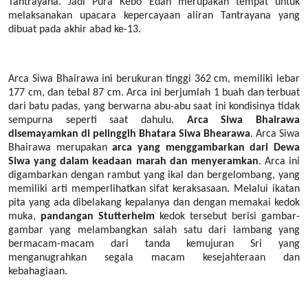
Tantrayana. Jadi Pura Kebo Edan merupakan tempat untuk
melaksanakan upacara kepercayaan aliran Tantrayana yang
dibuat pada akhir abad ke-13.
Arca Siwa Bhairawa ini berukuran tinggi 362 cm, memiliki lebar
177 cm, dan tebal 87 cm. Arca ini berjumlah 1 buah dan terbuat
dari batu padas, yang berwarna abu-abu saat ini kondisinya tidak
sempurna seperti saat dahulu.
Arca Siwa Bhairawa
disemayamkan di pelinggih Bhatara Siwa Bhearawa
. Arca Siwa
Bhairawa merupakan
arca yang menggambarkan dari Dewa
Siwa yang dalam keadaan marah dan menyeramkan
. Arca ini
digambarkan dengan rambut yang ikal dan bergelombang, yang
memiliki arti memperlihatkan sifat keraksasaan. Melalui ikatan
pita yang ada dibelakang kepalanya dan dengan memakai kedok
muka,
pandangan Stutterheim
kedok tersebut berisi gambar-
gambar yang melambangkan salah satu dari lambang yang
bermacam-macam dari tanda kemujuran Sri yang
menganugrahkan segala macam kesejahteraan dan
kebahagiaan.