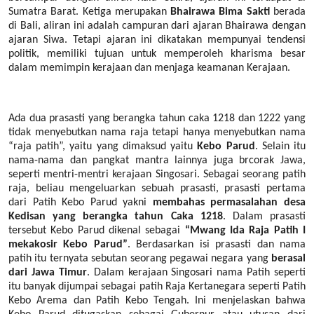
Sumatra Barat. Ketiga merupakan
Bhairawa Bima Sakti
berada
di Bali, aliran ini adalah campuran dari ajaran Bhairawa dengan
ajaran Siwa. Tetapi ajaran ini dikatakan mempunyai tendensi
politik, memiliki tujuan untuk memperoleh kharisma besar
dalam memimpin kerajaan dan menjaga keamanan Kerajaan.
Ada dua prasasti yang berangka tahun caka 1218 dan 1222 yang
tidak menyebutkan nama raja tetapi hanya menyebutkan nama
“raja patih”, yaitu yang dimaksud yaitu
Kebo Parud
. Selain itu
nama-nama dan pangkat mantra lainnya juga brcorak Jawa,
seperti mentri-mentri kerajaan Singosari. Sebagai seorang patih
raja, beliau mengeluarkan sebuah prasasti, prasasti pertama
dari Patih Kebo Parud yakni
membahas permasalahan desa
Kedisan yang berangka tahun Caka 1218
. Dalam prasasti
tersebut Kebo Parud dikenal sebagai
“Mwang Ida Raja Patih I
mekakosir Kebo Parud”
. Berdasarkan isi prasasti dan nama
patih itu ternyata sebutan seorang pegawai negara yang
berasal
dari Jawa Timur
. Dalam kerajaan Singosari nama Patih seperti
itu banyak dijumpai sebagai patih Raja Kertanegara seperti Patih
Kebo Arema dan Patih Kebo Tengah. Ini menjelaskan bahwa