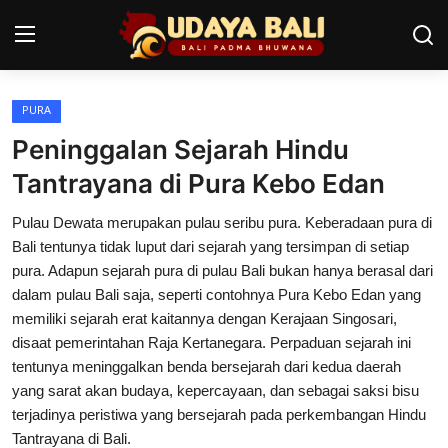
PURA
Home
Peninggalan Sejarah Hindu
Pura
Tantrayana di Pura Kebo Edan
Desa Adat
Pulau Dewata merupakan pulau seribu pura. Keberadaan pura di
Bali tentunya tidak luput dari sejarah yang tersimpan di setiap
Tradisi
pura. Adapun sejarah pura di pulau Bali bukan hanya berasal dari
dalam pulau Bali saja, seperti contohnya Pura Kebo Edan yang
Kearifan lokal
memiliki sejarah erat kaitannya dengan Kerajaan Singosari,
disaat pemerintahan Raja Kertanegara. Perpaduan sejarah ini
Alam Bali
tentunya meninggalkan benda bersejarah dari kedua daerah
Seni
yang sarat akan budaya, kepercayaan, dan sebagai saksi bisu
terjadinya peristiwa yang bersejarah pada perkembangan Hindu
Kisah
Tantrayana di Bali.