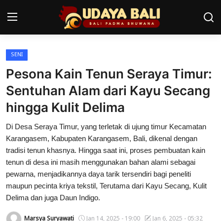
SENI
Home
Pesona Kain Tenun Seraya Timur:
Pura
Sentuhan Alam dari Kayu Secang
hingga Kulit Delima
Desa Adat
Di Desa Seraya Timur, yang terletak di ujung timur Kecamatan
Tradisi
Karangasem, Kabupaten Karangasem, Bali, dikenal dengan
Kearifan lokal
tradisi tenun khasnya. Hingga saat ini, proses pembuatan kain
tenun di desa ini masih menggunakan bahan alami sebagai
Alam Bali
pewarna, menjadikannya daya tarik tersendiri bagi peneliti
maupun pecinta kriya tekstil, Terutama dari Kayu Secang, Kulit
Seni
Delima dan juga Daun Indigo.
Kisah
Marsya Suryawati
Jan 14, 2025 - 19:00
Jan 6, 2025 - 05:32