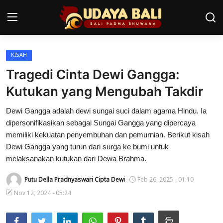
KISAH
Home
Tragedi Cinta Dewi Gangga:
Pura
Kutukan yang Mengubah Takdir
Desa Adat
Dewi Gangga adalah dewi sungai suci dalam agama Hindu. Ia
dipersonifikasikan sebagai Sungai Gangga yang dipercaya
Tradisi
memiliki kekuatan penyembuhan dan pemurnian. Berikut kisah
Dewi Gangga yang turun dari surga ke bumi untuk
Kearifan lokal
melaksanakan kutukan dari Dewa Brahma.
Alam Bali
Putu Della Pradnyaswari Cipta Dewi
Feb 26, 2025 - 01:10
Nov 12, 2024 - 05:24
Seni
Kisah