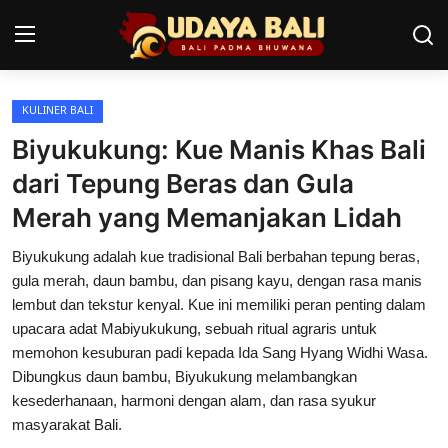
KULINER BALI
Home
Biyukukung: Kue Manis Khas Bali
Pura
dari Tepung Beras dan Gula
Merah yang Memanjakan Lidah
Desa Adat
Biyukukung adalah kue tradisional Bali berbahan tepung beras,
Tradisi
gula merah, daun bambu, dan pisang kayu, dengan rasa manis
Kearifan lokal
lembut dan tekstur kenyal. Kue ini memiliki peran penting dalam
upacara adat Mabiyukukung, sebuah ritual agraris untuk
Alam Bali
memohon kesuburan padi kepada Ida Sang Hyang Widhi Wasa.
Dibungkus daun bambu, Biyukukung melambangkan
Seni
kesederhanaan, harmoni dengan alam, dan rasa syukur
masyarakat Bali.
Kisah