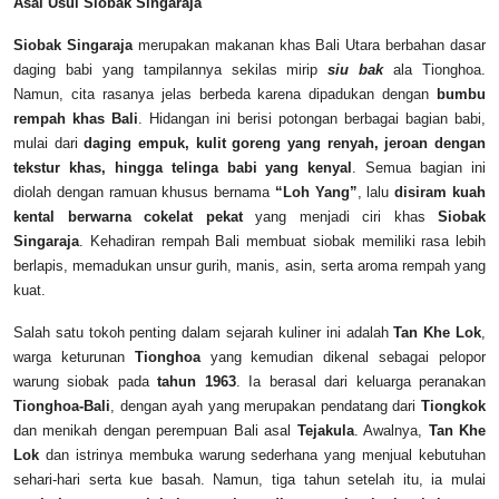
Asal Usul Siobak Singaraja
Siobak Singaraja
merupakan makanan khas Bali Utara berbahan dasar
daging babi yang tampilannya sekilas mirip
siu bak
ala Tionghoa.
Namun, cita rasanya jelas berbeda karena dipadukan dengan
bumbu
rempah khas Bali
. Hidangan ini berisi potongan berbagai bagian babi,
mulai dari
daging empuk, kulit goreng yang renyah, jeroan dengan
tekstur khas, hingga telinga babi yang kenyal
. Semua bagian ini
diolah dengan ramuan khusus bernama
“Loh Yang”
, lalu
disiram kuah
kental berwarna cokelat pekat
yang menjadi ciri khas
Siobak
Singaraja
. Kehadiran rempah Bali membuat siobak memiliki rasa lebih
berlapis, memadukan unsur gurih, manis, asin, serta aroma rempah yang
kuat.
Salah satu tokoh penting dalam sejarah kuliner ini adalah
Tan Khe Lok
,
warga keturunan
Tionghoa
yang kemudian dikenal sebagai pelopor
warung siobak pada
tahun 1963
. Ia berasal dari keluarga peranakan
Tionghoa-Bali
, dengan ayah yang merupakan pendatang dari
Tiongkok
dan menikah dengan perempuan Bali asal
Tejakula
. Awalnya,
Tan Khe
Lok
dan istrinya membuka warung sederhana yang menjual kebutuhan
sehari-hari serta kue basah. Namun, tiga tahun setelah itu, ia mulai