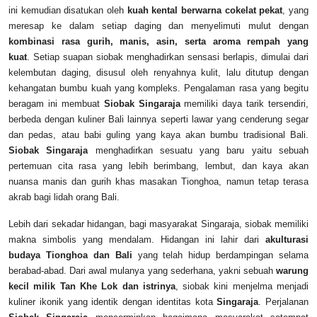
ini kemudian disatukan oleh
kuah kental berwarna cokelat pekat
, yang
meresap ke dalam setiap daging dan menyelimuti mulut dengan
kombinasi rasa gurih, manis, asin, serta aroma rempah yang
kuat
. Setiap suapan siobak menghadirkan sensasi berlapis, dimulai dari
kelembutan daging, disusul oleh renyahnya kulit, lalu ditutup dengan
kehangatan bumbu kuah yang kompleks. Pengalaman rasa yang begitu
beragam ini membuat
Siobak Singaraja
memiliki daya tarik tersendiri,
berbeda dengan kuliner Bali lainnya seperti lawar yang cenderung segar
dan pedas, atau babi guling yang kaya akan bumbu tradisional Bali.
Siobak Singaraja
menghadirkan sesuatu yang baru yaitu sebuah
pertemuan cita rasa yang lebih berimbang, lembut, dan kaya akan
nuansa manis dan gurih khas masakan Tionghoa, namun tetap terasa
akrab bagi lidah orang Bali.
Lebih dari sekadar hidangan, bagi masyarakat Singaraja, siobak memiliki
makna simbolis yang mendalam. Hidangan ini lahir dari
akulturasi
budaya Tionghoa dan Bali
yang telah hidup berdampingan selama
berabad-abad. Dari awal mulanya yang sederhana, yakni sebuah
warung
kecil milik Tan Khe Lok dan istrinya
, siobak kini menjelma menjadi
kuliner ikonik yang identik dengan identitas kota
Singaraja
. Perjalanan