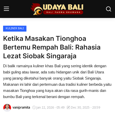
KULINER BALI
Home
Ketika Masakan Tionghoa
Pura
Bertemu Rempah Bali: Rahasia
Lezat Siobak Singaraja
Desa Adat
Di balik ramainya kuliner khas Bali yang sering identik dengan
Tradisi
babi guling atau lawar, ada satu hidangan unik dari Bali Utara
Kearifan lokal
yang jarang diketahui banyak orang yaitu Siobak Singaraja.
Makanan ini lahir dari pertemuan dua tradisi kuliner berbeda yaitu
Alam Bali
masakan Tionghoa yang kaya akan cita rasa gurih-manis dan
bumbu Bali yang terkenal berani dengan rempah.
Seni
vanipramita
Jan 22, 2026 - 05:49
Dec 30, 2025 - 20:59
Kisah