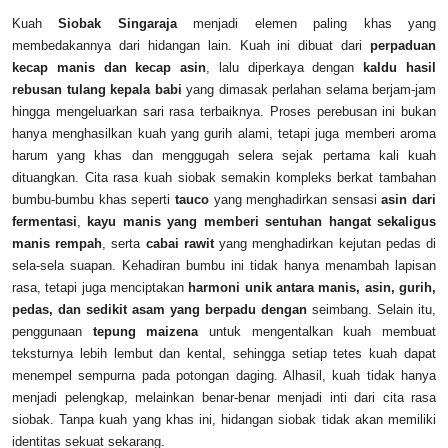
Kuah
Siobak Singaraja
menjadi elemen paling khas yang
membedakannya dari hidangan lain. Kuah ini dibuat dari
perpaduan
kecap manis dan kecap asin
, lalu diperkaya dengan
kaldu hasil
rebusan tulang kepala babi
yang dimasak perlahan selama berjam-jam
hingga mengeluarkan sari rasa terbaiknya. Proses perebusan ini bukan
hanya menghasilkan kuah yang gurih alami, tetapi juga memberi aroma
harum yang khas dan menggugah selera sejak pertama kali kuah
dituangkan. Cita rasa kuah siobak semakin kompleks berkat tambahan
bumbu-bumbu khas seperti
tauco
yang menghadirkan sensasi
asin dari
fermentasi
,
kayu manis yang memberi sentuhan hangat sekaligus
manis rempah
, serta
cabai rawit
yang menghadirkan kejutan pedas di
sela-sela suapan. Kehadiran bumbu ini tidak hanya menambah lapisan
rasa, tetapi juga menciptakan
harmoni unik antara manis, asin, gurih,
pedas, dan sedikit asam yang berpadu dengan
seimbang. Selain itu,
penggunaan
tepung maizena
untuk mengentalkan kuah membuat
teksturnya lebih lembut dan kental, sehingga setiap tetes kuah dapat
menempel sempurna pada potongan daging. Alhasil, kuah tidak hanya
menjadi pelengkap, melainkan benar-benar menjadi inti dari cita rasa
siobak. Tanpa kuah yang khas ini, hidangan siobak tidak akan memiliki
identitas sekuat sekarang.