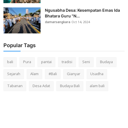
Ngusabha Desa: Kesempatan Emas Ida
Bhatara Guru "N...
damarsangkara
Oct 14, 2024
Popular Tags
bali
Pura
pantai
tradisi
Seni
Budaya
Sejarah
Alam
#Bali
Gianyar
Usadha
Tabanan
Desa Adat
Budaya Bali
alam bali