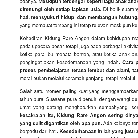
adanya.
Meskipun terdengar seperti lagu anak ana
direnungi oleh setiap lapisan usia.
Di balik suarany
hati, mensyukuri hidup, dan membangun hubung
yang membuat tembang ini tetap relevan meskipun ke
Kehadiran Kidung Rare Angon dalam kehidupan masy
pada upacara besar, tetapi juga pada berbagai aktiv
ketika para ibu menata banten, atau ketika anak an
pengingat akan kesederhanaan yang indah.
Cara p
proses pembelajaran terasa lembut dan alami, t
moral bukan melalui ceramah panjang, tetapi melalui
Salah satu momen paling kuat yang menggambarkan k
tahun pura. Suasana pura dipenuhi dengan wangi dupa
umat yang datang menghaturkan sembahyang, se
kesakralan itu, Kidung Rare Angon sering diny
yang sulit digantikan oleh apa pun.
Ada kalanya tem
berpadu dari hati.
Kesederhanaan inilah yang justr