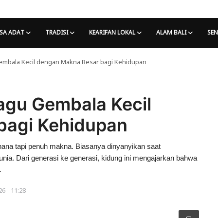
SA ADAT
TRADISI
KEARIFAN LOKAL
ALAM BALI
SEN
embala Kecil dengan Makna Besar bagi Kehidupan
agu Gembala Kecil
bagi Kehidupan
rhana tapi penuh makna. Biasanya dinyanyikan saat
unia. Dari generasi ke generasi, kidung ini mengajarkan bahwa
.
26 - 11:28