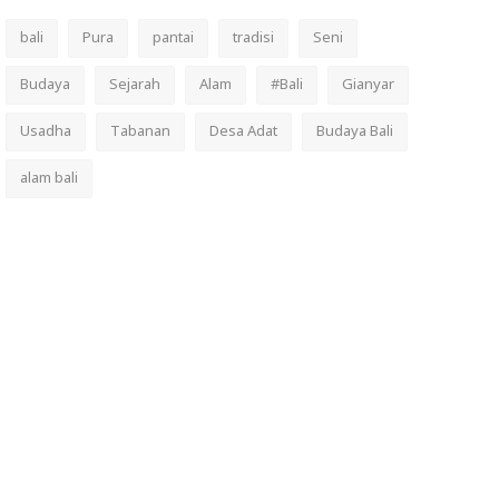
bali
Pura
pantai
tradisi
Seni
Budaya
Sejarah
Alam
#Bali
Gianyar
Usadha
Tabanan
Desa Adat
Budaya Bali
alam bali