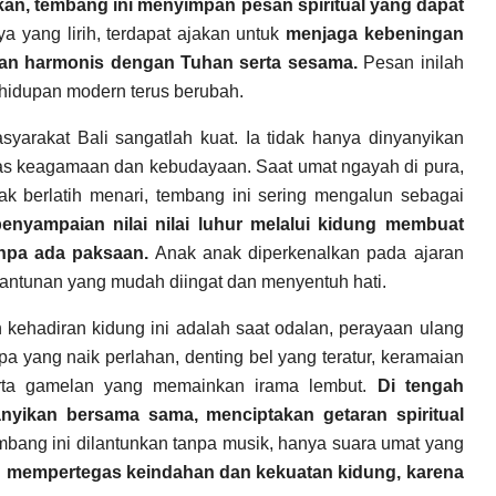
kan, tembang ini menyimpan pesan spiritual yang dapat
a yang lirih, terdapat ajakan untuk
menjaga kebeningan
an harmonis dengan Tuhan serta sesama.
Pesan inilah
hidupan modern terus berubah.
arakat Bali sangatlah kuat. Ia tidak hanya dinyanyikan
itas keagamaan dan kebudayaan. Saat umat ngayah di pura,
ak berlatih menari, tembang ini sering mengalun sebagai
enyampaian nilai nilai luhur melalui kidung membuat
anpa ada paksaan.
Anak anak diperkenalkan pada ajaran
 lantunan yang mudah diingat dan menyentuh hati.
ehadiran kidung ini adalah saat odalan, perayaan ulang
 yang naik perlahan, denting bel yang teratur, keramaian
rta gamelan yang memainkan irama lembut.
Di tengah
anyikan bersama sama, menciptakan getaran spiritual
bang ini dilantunkan tanpa musik, hanya suara umat yang
u mempertegas keindahan dan kekuatan kidung, karena