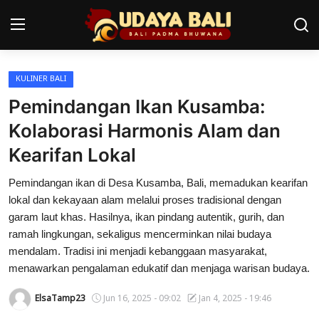
KULINER BALI
Home
Pemindangan Ikan Kusamba:
Pura
Kolaborasi Harmonis Alam dan
Kearifan Lokal
Desa Adat
Pemindangan ikan di Desa Kusamba, Bali, memadukan kearifan
Tradisi
lokal dan kekayaan alam melalui proses tradisional dengan
Kearifan lokal
garam laut khas. Hasilnya, ikan pindang autentik, gurih, dan
ramah lingkungan, sekaligus mencerminkan nilai budaya
Alam Bali
mendalam. Tradisi ini menjadi kebanggaan masyarakat,
menawarkan pengalaman edukatif dan menjaga warisan budaya.
Seni
ElsaTamp23
Jun 16, 2025 - 09:02
Jan 4, 2025 - 19:46
Kisah