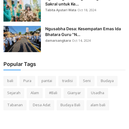
Sakral untuk Ke...
Tabita Ayutari Wata
Oct 18, 2024
Ngusabha Desa: Kesempatan Emas Ida
Bhatara Guru "N...
damarsangkara
Oct 14, 2024
Popular Tags
bali
Pura
pantai
tradisi
Seni
Budaya
Sejarah
Alam
#Bali
Gianyar
Usadha
Tabanan
Desa Adat
Budaya Bali
alam bali