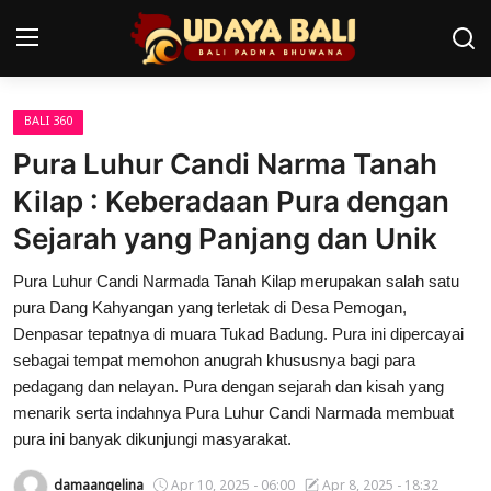
BALI 360
Home
Pura Luhur Candi Narma Tanah
Pura
Kilap : Keberadaan Pura dengan
Sejarah yang Panjang dan Unik
Desa Adat
Pura Luhur Candi Narmada Tanah Kilap merupakan salah satu
Tradisi
pura Dang Kahyangan yang terletak di Desa Pemogan,
Kearifan lokal
Denpasar tepatnya di muara Tukad Badung. Pura ini dipercayai
sebagai tempat memohon anugrah khususnya bagi para
Alam Bali
pedagang dan nelayan. Pura dengan sejarah dan kisah yang
menarik serta indahnya Pura Luhur Candi Narmada membuat
Seni
pura ini banyak dikunjungi masyarakat.
Kisah
damaangelina
Apr 10, 2025 - 06:00
Apr 8, 2025 - 18:32