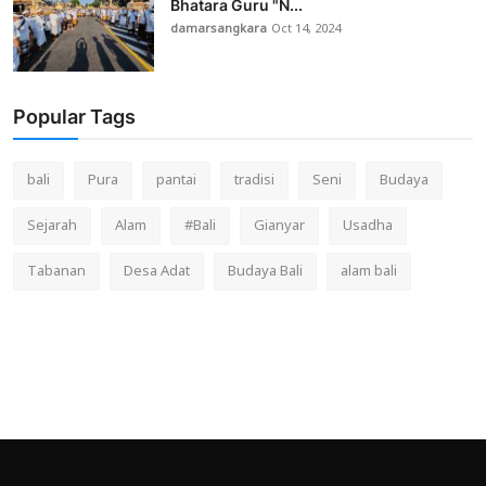
Bhatara Guru "N...
damarsangkara
Oct 14, 2024
Popular Tags
bali
Pura
pantai
tradisi
Seni
Budaya
Sejarah
Alam
#Bali
Gianyar
Usadha
Tabanan
Desa Adat
Budaya Bali
alam bali