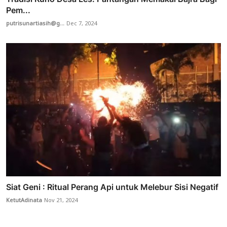
Pem...
putrisunartiasih@g...
Dec 7, 2024
Siat Geni : Ritual Perang Api untuk Melebur Sisi Negatif
KetutAdinata
Nov 21, 2024