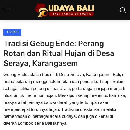
TRADISI
Home
Tradisi Gebug Ende: Perang
Pura
Rotan dan Ritual Hujan di Desa
Seraya, Karangasem
Desa Adat
Gebug Ende adalah tradisi di Desa Seraya, Karangasem, Bali, di
Tradisi
mana petarung menggunakan rotan dan perisai kulit sapi. Selain
Kearifan lokal
sebagai latihan perang di masa lalu, pertarungan ini juga menjadi
ritual untuk memohon hujan. Meskipun sering menimbulkan luka,
Alam Bali
masyarakat percaya bahwa darah yang tertumpah akan
mempercepat turunnya hujan. Tradisi ini dilestarikan melalui
Seni
pementasan di berbagai acara budaya, dan juga dikenal di
daerah Lombok serta Bali lainnya.
Kisah