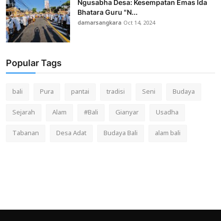
Ngusabha Desa: Kesempatan Emas Ida
Bhatara Guru "N...
damarsangkara
Oct 14, 2024
Popular Tags
bali
Pura
pantai
tradisi
Seni
Budaya
Sejarah
Alam
#Bali
Gianyar
Usadha
Tabanan
Desa Adat
Budaya Bali
alam bali