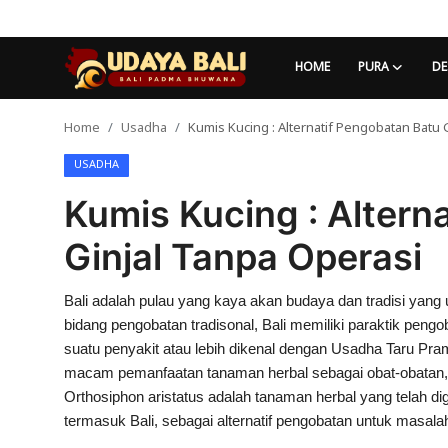
HOME
PURA
DE
Home
Usadha
Kumis Kucing : Alternatif Pengobatan Batu 
Home
USADHA
Pura
Kumis Kucing : Altern
Desa Adat
Ginjal Tanpa Operasi
Tradisi
Bali adalah pulau yang kaya akan budaya dan tradisi yang 
Kearifan lokal
bidang pengobatan tradisonal, Bali memiliki paraktik pen
Alam Bali
suatu penyakit atau lebih dikenal dengan Usadha Taru Pr
macam pemanfaatan tanaman herbal sebagai obat-obatan, 
Seni
Orthosiphon aristatus adalah tanaman herbal yang telah d
termasuk Bali, sebagai alternatif pengobatan untuk masalah
Kisah