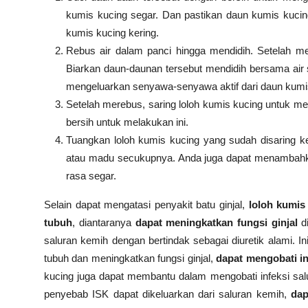
kumis kucing segar. Dan pastikan daun kumis kuci
kumis kucing kering.
Rebus air dalam panci hingga mendidih. Setelah m
Biarkan daun-daunan tersebut mendidih bersama air 
mengeluarkan senyawa-senyawa aktif dari daun kumis
Setelah merebus, saring loloh kumis kucing untuk m
bersih untuk melakukan ini.
Tuangkan loloh kumis kucing yang sudah disaring k
atau madu secukupnya. Anda juga dapat menambahka
rasa segar.
Selain dapat mengatasi penyakit batu ginjal,
loloh
kumis 
tubuh
, diantaranya
dapat
meningkatkan fungsi ginjal
d
saluran kemih dengan bertindak sebagai diuretik alami.
tubuh dan meningkatkan fungsi ginjal,
dapat
mengobati in
kucing juga dapat membantu dalam mengobati infeksi salu
penyebab ISK dapat dikeluarkan dari saluran kemih,
dap