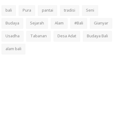
bali
Pura
pantai
tradisi
Seni
Budaya
Sejarah
Alam
#Bali
Gianyar
Usadha
Tabanan
Desa Adat
Budaya Bali
alam bali