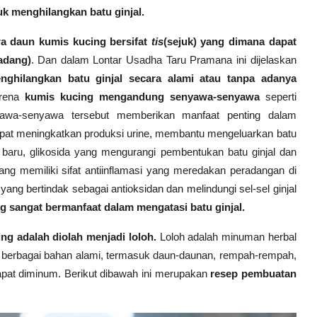
k menghilangkan batu ginjal.
a daun kumis kucing bersifat
tis
(sejuk) yang dimana dapat
adang)
. Dan dalam Lontar Usadha Taru Pramana ini dijelaskan
ghilangkan batu ginjal secara alami atau tanpa adanya
arena
kumis kucing mengandung senyawa-senyawa
seperti
Senyawa-senyawa tersebut memberikan manfaat penting dalam
dapat meningkatkan produksi urine, membantu mengeluarkan batu
 baru, glikosida yang mengurangi pembentukan batu ginjal dan
ang memiliki sifat antiinflamasi yang meredakan peradangan di
 yang bertindak sebagai antioksidan dan melindungi sel-sel ginjal
g sangat bermanfaat dalam mengatasi batu ginjal.
g adalah diolah menjadi loloh.
Loloh adalah minuman herbal
ri berbagai bahan alami, termasuk daun-daunan, rempah-rempah,
apat diminum.
Berikut dibawah ini merupakan
resep pembuatan