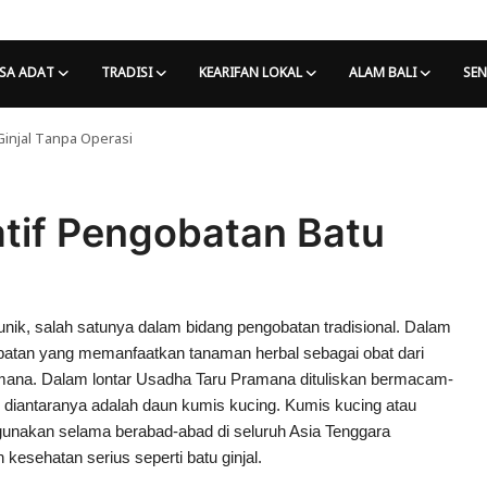
SA ADAT
TRADISI
KEARIFAN LOKAL
ALAM BALI
SEN
Ginjal Tanpa Operasi
atif Pengobatan Batu
unik, salah satunya dalam bidang pengobatan tradisional. Dalam
gobatan yang memanfaatkan tanaman herbal sebagai obat dari
amana. Dalam lontar Usadha Taru Pramana dituliskan bermacam-
diantaranya adalah daun kumis kucing. Kumis kucing atau
igunakan selama berabad-abad di seluruh Asia Tenggara
 kesehatan serius seperti batu ginjal.