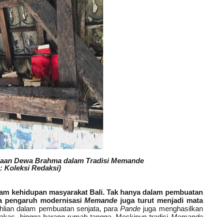
ujaan Dewa Brahma dalam Tradisi Memande
: Koleksi Redaksi)
lam kehidupan masyarakat Bali. Tak hanya dalam pembuatan
ya pengaruh modernisasi
Memande
juga turut menjadi mata
hlian dalam pembuatan senjata, para
Pande
juga menghasilkan
rkakas, hingga barang rumah tangga. Meskipun tradisi
Memande