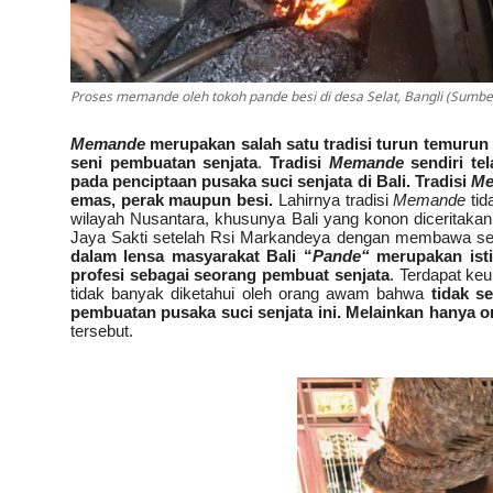
Proses memande oleh tokoh pande besi di desa Selat, Bangli (Sumber
Memande
merupakan salah satu tradisi turun temurun
seni pembuatan senjata
.
Tradisi
Memande
sendiri te
pada penciptaan pusaka suci senjata di Bali. Tradisi
Me
emas, perak maupun besi.
Lahirnya tradisi
Memande
tid
wilayah Nusantara, khusunya Bali yang konon diceritaka
Jaya Sakti setelah Rsi Markandeya dengan membawa seju
dalam lensa masyarakat Bali “
Pande“
merupakan isti
profesi sebagai seorang pembuat senjata
. Terdapat ke
tidak banyak diketahui oleh orang awam bahwa
tidak 
pembuatan pusaka suci senjata ini. Melainkan hanya o
tersebut.