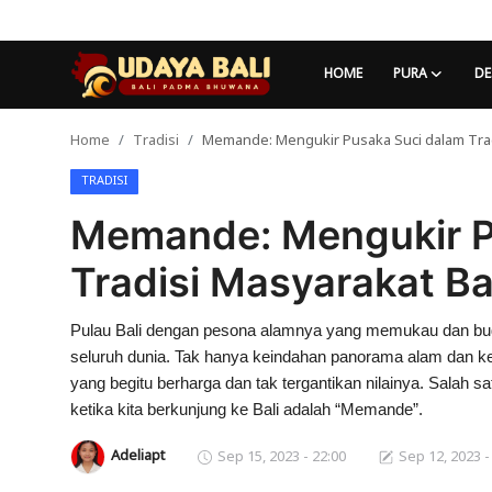
HOME
PURA
DE
Home
Tradisi
Memande: Mengukir Pusaka Suci dalam Trad
Home
TRADISI
Pura
Memande: Mengukir P
Desa Adat
Tradisi Masyarakat Ba
Tradisi
Pulau Bali dengan pesona alamnya yang memukau dan buda
Kearifan lokal
seluruh dunia. Tak hanya keindahan panorama alam dan ke
Alam Bali
yang begitu berharga dan tak tergantikan nilainya. Salah sa
ketika kita berkunjung ke Bali adalah “Memande”.
Seni
Adeliapt
Sep 15, 2023 - 22:00
Sep 12, 2023 -
Kisah