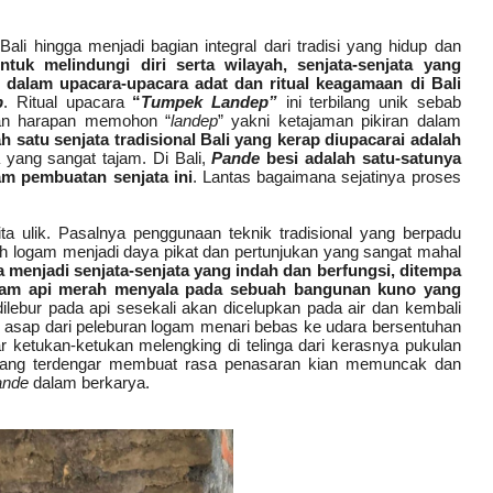
ali hingga menjadi bagian integral dari tradisi yang hidup dan
tuk melindungi diri serta wilayah, senjata-senjata yang
 dalam upacara-upacara adat dan ritual keagamaan di Bali
p
. Ritual upacara
“
Tumpek Landep”
ini terbilang unik sebab
gan harapan memohon “
landep
” yakni ketajaman pikiran dalam
h satu senjata tradisional Bali yang kerap diupacarai adalah
yang sangat tajam. Di Bali,
Pande
besi
adalah satu-satunya
m pembuatan senjata ini
. Lantas bagaimana sejatinya proses
ta ulik. Pasalnya penggunaan teknik tradisional yang berpadu
 logam menjadi daya pikat dan pertunjukan yang sangat mahal
 menjadi senjata-senjata yang indah dan berfungsi, ditempa
lam api merah menyala pada sebuah bangunan kuno yang
lebur pada api sesekali akan dicelupkan pada air dan kembali
 asap dari peleburan logam menari bebas ke udara bersentuhan
ketukan-ketukan melengking di telinga dari kerasnya pukulan
yang terdengar membuat rasa penasaran kian memuncak dan
ande
dalam berkarya.