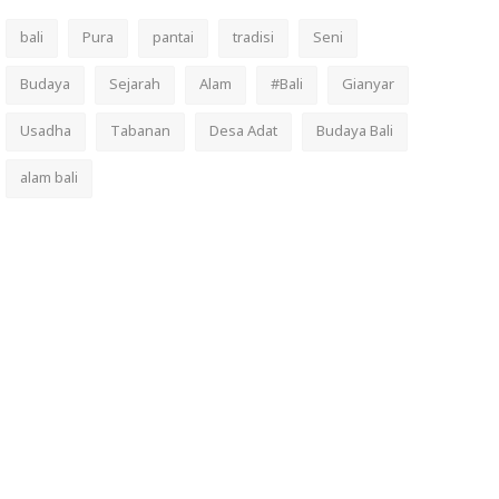
bali
Pura
pantai
tradisi
Seni
Budaya
Sejarah
Alam
#Bali
Gianyar
Usadha
Tabanan
Desa Adat
Budaya Bali
alam bali