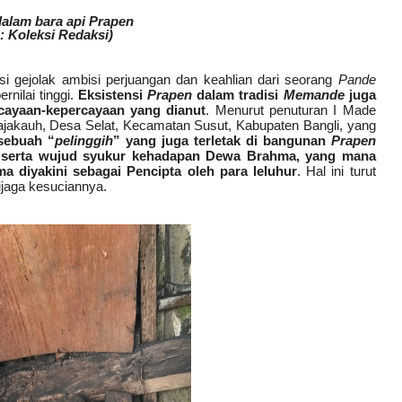
dalam bara api Prapen
: Koleksi Redaksi)
i gejolak ambisi perjuangan dan keahlian dari seorang
Pande
nilai tinggi.
Eksistensi
Prapen
dalam tradisi
Memande
juga
cayaan-kepercayaan yang dianut
. Menurut penuturan I Made
Kajakauh, Desa Selat, Kecamatan Susut, Kabupaten Bangli, yang
sebuah “
pelinggih
” yang juga terletak di bangunan
Prapen
 serta wujud syukur kehadapan Dewa Brahma, yang mana
 diyakini sebagai Pencipta oleh para leluhur
. Hal ini turut
ijaga kesuciannya.