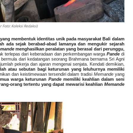
 Foto: Koleksi Redaksi)
 yang membentuk identitas unik pada masyarakat Bali dalam
lah ada sejak berabad-abad lamanya dan mengukir sejarah
mande
menghasilkan peralatan yang berasal dari perunggu,
ak terlepas dari keberadaan dan perkembangan warga
Pande
di
n bermula dari kedatangan seorang Brahmana bernama Sri Agni
mlah pekerja dan ajaran mengenai senjata. Kendati demikian,
lah atau sebutan bagi keturunan yang leluhurnya memiliki
unikan dan keistimewaan tersendiri dalam tradisi
Memande
yang
semua warga keturunan
Pande
memiliki keahlian dalam seni
rang-orang tertentu yang dapat mewarisi keahlian
Memande