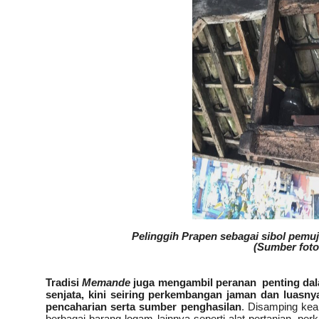
Pelinggih Prapen sebagai sibol pem
(Sumber foto
Tradisi
Memande
juga mengambil peranan
penting da
senjata, kini seiring perkembangan jaman dan luasn
pencaharian serta sumber penghasilan
. Disamping kea
berbagai barang logam lainnya seperti alat pertanian, pe