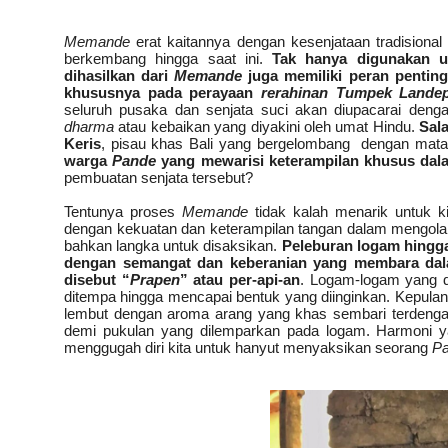
Memande
erat kaitannya dengan kesenjataan tradisional B
berkembang hingga saat ini.
Tak hanya digunakan un
dihasilkan dari
Memande
juga memiliki peran penting
khususnya pada perayaan
rerahinan Tumpek Lande
seluruh pusaka dan senjata suci akan diupacarai den
dharma
atau kebaikan yang diyakini oleh umat Hindu.
Sala
Keris
, pisau khas Bali yang bergelombang
dengan mata 
warga
Pande
yang mewarisi keterampilan khusus dala
pembuatan senjata tersebut?
Tentunya proses
Memande
tidak kalah menarik untuk ki
dengan kekuatan dan keterampilan tangan dalam mengolah
bahkan langka untuk disaksikan.
Peleburan logam hingga
dengan semangat dan keberanian yang membara da
disebut “
Prapen
” atau per-api-an
. Logam-logam yang di
ditempa hingga mencapai bentuk yang diinginkan. Kepulan
lembut dengan aroma arang yang khas sembari terdengar 
demi pukulan yang dilemparkan pada logam. Harmoni 
menggugah diri kita untuk hanyut menyaksikan seorang
P