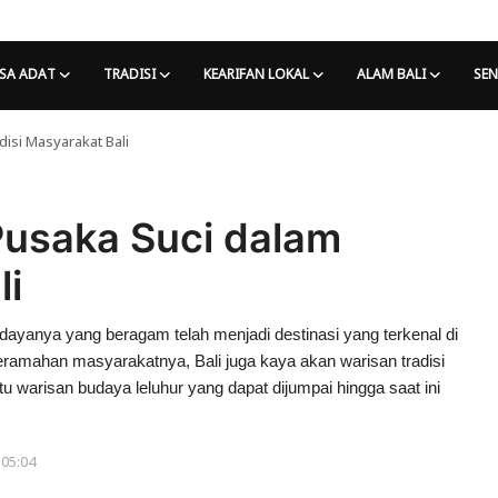
SA ADAT
TRADISI
KEARIFAN LOKAL
ALAM BALI
SEN
isi Masyarakat Bali
usaka Suci dalam
li
yanya yang beragam telah menjadi destinasi yang terkenal di
ramahan masyarakatnya, Bali juga kaya akan warisan tradisi
tu warisan budaya leluhur yang dapat dijumpai hingga saat ini
 05:04