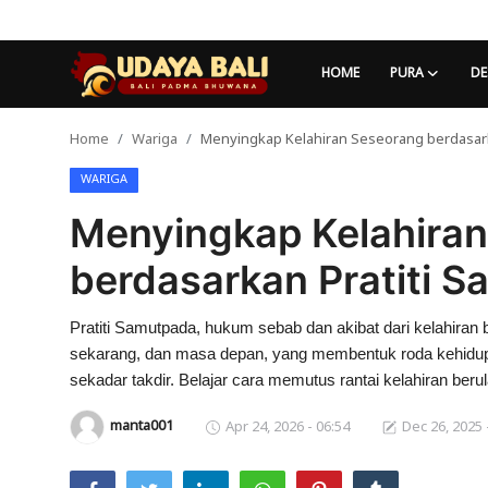
HOME
PURA
DE
Home
Wariga
Menyingkap Kelahiran Seseorang berdasark
Home
WARIGA
Pura
Menyingkap Kelahira
Desa Adat
berdasarkan Pratiti 
Tradisi
Pratiti Samutpada, hukum sebab dan akibat dari kelahiran
Kearifan lokal
sekarang, dan masa depan, yang membentuk roda kehidup
Alam Bali
sekadar takdir. Belajar cara memutus rantai kelahiran ber
manta001
Apr 24, 2026 - 06:54
Dec 26, 2025 
Seni
Kisah