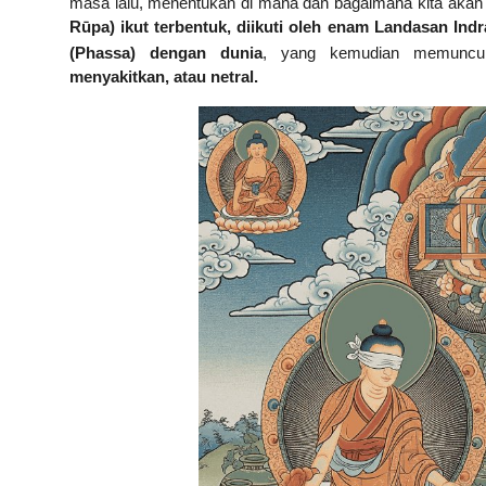
masa lalu, menentukan di mana dan bagaimana kita akan t
Rūpa) ikut terbentuk, diikuti oleh enam Landasan Indr
(Phassa) dengan dunia
, yang kemudian memunc
menyakitkan, atau netral.