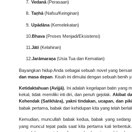
7.
Vedanā
(Perasaan)
8.
Ta
h
ā
(Nafsu/Keinginan)
ṇ
9.
Upādāna
(Kemelekatan)
10.
Bhava
(Proses Menjadi/Eksistensi)
11.
Jāti
(Kelahiran)
12.
Jarāmara
a
(Usia Tua dan Kematian)
ṇ
Bayangkan hidup Anda sebagai sebuah novel yang bersa
dan masa depan
. Kisah ini dimulai dengan sebuah benih ya
Ketidaktahuan (Avijjā).
Ini adalah kegelapan batin yang me
kekal, tidak memiliki inti diri, dan penuh gejolak.
Akibat da
Kehendak (Sa
khāra), yakni tindakan, ucapan, dan pik
ṅ
babak pertama, babak dari kehidupan kita yang telah berla
Kemudian, muncullah babak kedua, babak yang sedang kit
yang muncul tepat pada saat kita pertama kali terbentuk