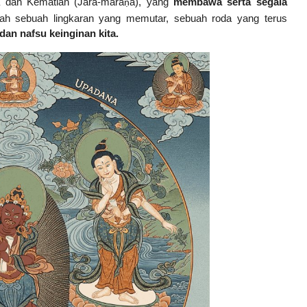
ua dan Kematian (Jarā-mara
a), yang
membawa serta segala
ṇ
lah sebuah lingkaran yang memutar, sebuah roda yang terus
dan nafsu keinginan kita.