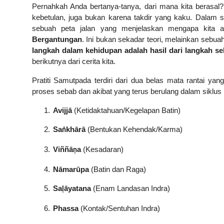
Pernahkah Anda bertanya-tanya, dari mana kita berasal? 
kebetulan, juga bukan karena takdir yang kaku. Dala
sebuah peta jalan yang menjelaskan mengapa kita ad
Bergantungan
. Ini bukan sekadar teori, melainkan seb
langkah dalam kehidupan adalah hasil dari langkah s
berikutnya dari cerita kita.
Pratiti Samutpada terdiri dari dua belas mata rantai ya
proses sebab dan akibat yang terus berulang dalam siklus 
1.
Avijjā
(Ketidaktahuan/Kegelapan Batin)
2.
Sa
kh
ā
r
ā
(Bentukan Kehendak/Karma)
ṅ
3.
Viññā
a
(Kesadaran)
ṇ
4.
Nāmarūpa
(Batin dan Raga)
5.
Sa
ā
yatana
(Enam Landasan Indra)
ḷ
6.
Phassa
(Kontak/Sentuhan Indra)