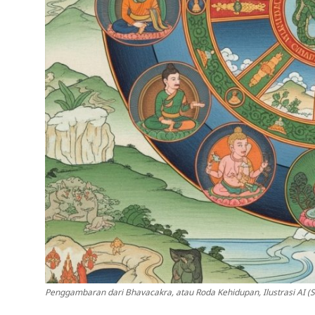
Penggambaran dari Bhavacakra, atau Roda Kehidupan, Ilustrasi AI (Su