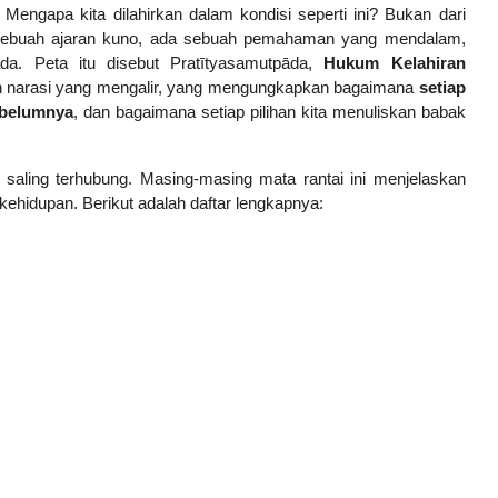
Mengapa kita dilahirkan dalam kondisi seperti ini? Bukan dari
m sebuah ajaran kuno, ada sebuah pemahaman yang mendalam,
a. Peta itu disebut Pratītyasamutpāda,
Hukum Kelahiran
uah narasi yang mengalir, yang mengungkapkan bagaimana
setiap
ebelumnya
, dan bagaimana setiap pilihan kita menuliskan babak
ng saling terhubung. Masing-masing mata rantai ini menjelaskan
kehidupan. Berikut adalah daftar lengkapnya: