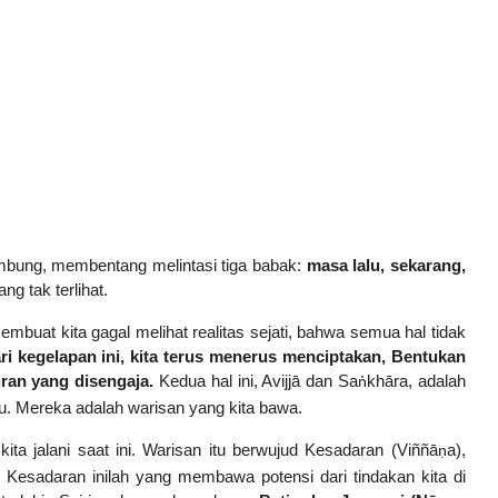
mbung, membentang melintasi tiga babak:
masa lalu, sekarang,
ng tak terlihat.
mbuat kita gagal melihat realitas sejati, bahwa semua hal tidak
ri kegelapan ini, kita terus menerus menciptakan,
Bentukan
iran yang disengaja.
Kedua hal ini, Avijjā dan Sa
khāra, adalah
ṅ
lu. Mereka adalah warisan yang kita bawa.
a jalani saat ini. Warisan itu berwujud Kesadaran (Viññā
a),
ṇ
. Kesadaran inilah yang membawa potensi dari tindakan kita di