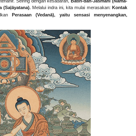
erlahir. Seiring dengan kesadaran,
Batin-dan-Jasmani (Nāma-
a (Sa
āyatana).
Melalui indra ini, kita mulai merasakan:
Kontak
ḷ
ulkan
Perasaan (Vedanā), yaitu sensasi menyenangkan,