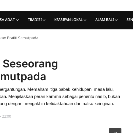
SA ADAT
TRADISI
KEARIFAN LOKAL
ALAM BALI
SEN
an Pratiti Samutpada
n Seseorang
Samutpada
 bergantungan. Memahami tiga babak kehidupan: masa lalu,
an. Menjelaskan peran kamma sebagai penentu nasib, bukan
ulang dengan mengakhiri ketidaktahuan dan nafsu keinginan.
- 22:00