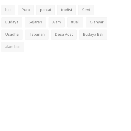
bali
Pura
pantai
tradisi
Seni
Budaya
Sejarah
Alam
#Bali
Gianyar
Usadha
Tabanan
Desa Adat
Budaya Bali
alam bali