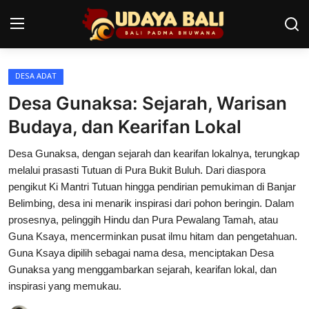
DESA ADAT
Home
Desa Gunaksa: Sejarah, Warisan
Pura
Budaya, dan Kearifan Lokal
Desa Adat
Desa Gunaksa, dengan sejarah dan kearifan lokalnya, terungkap
melalui prasasti Tutuan di Pura Bukit Buluh. Dari diaspora
Tradisi
pengikut Ki Mantri Tutuan hingga pendirian pemukiman di Banjar
Belimbing, desa ini menarik inspirasi dari pohon beringin. Dalam
Kearifan lokal
prosesnya, pelinggih Hindu dan Pura Pewalang Tamah, atau
Guna Ksaya, mencerminkan pusat ilmu hitam dan pengetahuan.
Alam Bali
Guna Ksaya dipilih sebagai nama desa, menciptakan Desa
Seni
Gunaksa yang menggambarkan sejarah, kearifan lokal, dan
inspirasi yang memukau.
Kisah