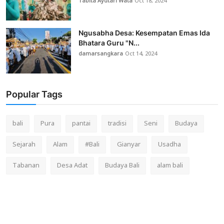
Tabita Ayutari Wata
Oct 18, 2024
Ngusabha Desa: Kesempatan Emas Ida
Bhatara Guru "N...
damarsangkara
Oct 14, 2024
Popular Tags
bali
Pura
pantai
tradisi
Seni
Budaya
Sejarah
Alam
#Bali
Gianyar
Usadha
Tabanan
Desa Adat
Budaya Bali
alam bali