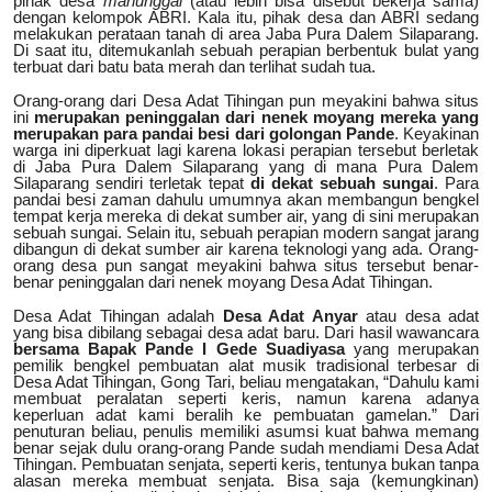
pihak desa
manunggal
(atau lebih bisa disebut bekerja sama)
dengan kelompok ABRI. Kala itu, pihak desa dan ABRI sedang
melakukan perataan tanah di area Jaba Pura Dalem Silaparang.
Di saat itu, ditemukanlah sebuah perapian berbentuk bulat yang
terbuat dari batu bata merah dan terlihat sudah tua.
Orang-orang dari Desa Adat Tihingan pun meyakini bahwa situs
ini
merupakan peninggalan dari nenek moyang mereka yang
merupakan para pandai besi dari golongan Pande
. Keyakinan
warga ini diperkuat lagi karena lokasi perapian tersebut berletak
di Jaba Pura Dalem Silaparang yang di mana Pura Dalem
Silaparang sendiri terletak tepat
di dekat sebuah sungai
. Para
pandai besi zaman dahulu umumnya akan membangun bengkel
tempat kerja mereka di dekat sumber air, yang di sini merupakan
sebuah sungai. Selain itu, sebuah perapian modern sangat jarang
dibangun di dekat sumber air karena teknologi yang ada. Orang-
orang desa pun sangat meyakini bahwa situs tersebut benar-
benar peninggalan dari nenek moyang Desa Adat Tihingan.
Desa Adat Tihingan adalah
Desa Adat Anyar
atau desa adat
yang bisa dibilang sebagai desa adat baru. Dari hasil wawancara
bersama Bapak Pande I Gede Suadiyasa
yang merupakan
pemilik bengkel pembuatan alat musik tradisional terbesar di
Desa Adat Tihingan, Gong Tari, beliau mengatakan, “Dahulu kami
membuat peralatan seperti keris, namun karena adanya
keperluan adat kami beralih ke pembuatan gamelan.” Dari
penuturan beliau, penulis memiliki asumsi kuat bahwa memang
benar sejak dulu orang-orang Pande sudah mendiami Desa Adat
Tihingan. Pembuatan senjata, seperti keris, tentunya bukan tanpa
alasan mereka membuat senjata. Bisa saja (kemungkinan)