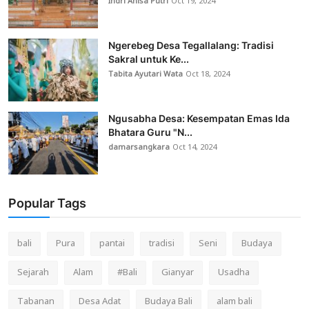
Indri Anisa Putri
Oct 19, 2024
Ngerebeg Desa Tegallalang: Tradisi
Sakral untuk Ke...
Tabita Ayutari Wata
Oct 18, 2024
Ngusabha Desa: Kesempatan Emas Ida
Bhatara Guru "N...
damarsangkara
Oct 14, 2024
Popular Tags
bali
Pura
pantai
tradisi
Seni
Budaya
Sejarah
Alam
#Bali
Gianyar
Usadha
Tabanan
Desa Adat
Budaya Bali
alam bali