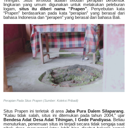
Tihingan. Situs tersebut adalah sebuah perapian berbentuk
lingkaran yang umum digunakan untuk melakukan peleburan
logam,
situs itu diberi nama “Prapen”
. Penyebutan kata
“Prapen” berdasarkan pada kata “perapian” yang berasal dari
bahasa Indonesia dan “perapen” yang berasal dari bahasa Bali.
Perapian Pada Situs Prapen (Sumber: Koleksi Pribadi)
Situs Prapen ini terletak di area
Jaba Pura Dalem Silaparang
.
“Kalau tidak salah, situs ini ditemukan pada tahun 2004,” ujar
Bendesa Adat Desa Adat Tihingan, I Gede Pandiyasa
. Beliau
menuturkan, penemuan situs ini terjadi secara tidak sengaja saat