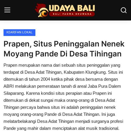
KEARIFAN LOKAL
Home
Prapen, Situs Peninggalan Nenek
Pura
Moyang Pande Di Desa Tihingan
Desa Adat
Prapen merupakan nama dari sebuah situs peninggalan yang
terdapat di Desa Adat Tihingan, Kabupaten Klungkung. Situs ini
Tradisi
ditemukan di tahun 2004 ketika pihak desa bersama dengan
ABRI melakukan pemerataan tanah di areal Jaba Pura Dalem
Kearifan lokal
Silaparang. Karena kondisi situs perapian atau Prapen ini
ditemukan di dekat sungai maka orang-orang di Desa Adat
Alam Bali
Tihingan percaya bahwa situs ini adalah peninggalan nenek
Seni
moyang orang-orang Pande di Desa Adat Tihingan. Ini juga
melatarbelakangi Desa Adat Tihingan menjadi surganya profesi
Kisah
Pande yang mahir dalam menciptakan alat musik tradisional.