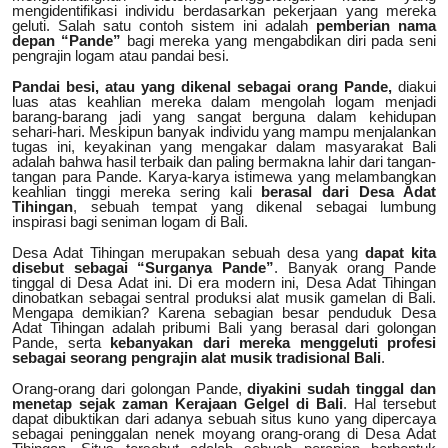
mengidentifikasi individu berdasarkan pekerjaan yang mereka
geluti. Salah satu contoh sistem ini adalah
pemberian nama
depan “Pande”
bagi mereka yang mengabdikan diri pada seni
pengrajin logam atau pandai besi.
Pandai besi, atau yang dikenal sebagai orang Pande,
diakui
luas atas keahlian mereka dalam mengolah logam menjadi
barang-barang jadi yang sangat berguna dalam kehidupan
sehari-hari. Meskipun banyak individu yang mampu menjalankan
tugas ini, keyakinan yang mengakar dalam masyarakat Bali
adalah bahwa hasil terbaik dan paling bermakna lahir dari tangan-
tangan para Pande. Karya-karya istimewa yang melambangkan
keahlian tinggi mereka sering kali
berasal dari Desa Adat
Tihingan
, sebuah tempat yang dikenal sebagai lumbung
inspirasi bagi seniman logam di Bali.
Desa Adat Tihingan merupakan sebuah desa yang
dapat kita
disebut sebagai “Surganya Pande”
. Banyak orang Pande
tinggal di Desa Adat ini. Di era modern ini, Desa Adat Tihingan
dinobatkan sebagai sentral produksi alat musik gamelan di Bali.
Mengapa demikian? Karena sebagian besar penduduk Desa
Adat Tihingan adalah pribumi Bali yang berasal dari golongan
Pande, serta
kebanyakan dari mereka menggeluti profesi
sebagai seorang pengrajin alat musik tradisional Bali
.
Orang-orang dari golongan Pande,
diyakini sudah tinggal dan
menetap sejak zaman Kerajaan Gelgel di Bali
. Hal tersebut
dapat dibuktikan dari adanya sebuah situs kuno yang dipercaya
sebagai peninggalan nenek moyang orang-orang di Desa Adat