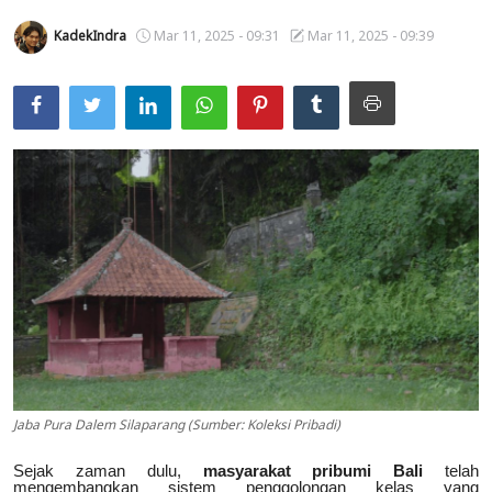
Usadha
KadekIndra
Mar 11, 2025 - 09:31
Mar 11, 2025 - 09:39
Indonesia
Jaba Pura Dalem Silaparang (Sumber: Koleksi Pribadi)
Sejak zaman dulu,
masyarakat pribumi Bali
telah
mengembangkan sistem penggolongan kelas yang