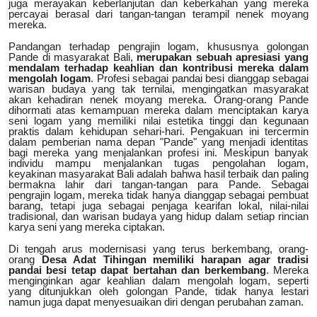
juga merayakan keberlanjutan dan keberkahan yang mereka
percayai berasal dari tangan-tangan terampil nenek moyang
mereka.
Pandangan terhadap pengrajin logam, khususnya golongan
Pande di masyarakat Bali,
merupakan sebuah apresiasi yang
mendalam terhadap keahlian dan kontribusi mereka dalam
mengolah logam
. Profesi sebagai pandai besi dianggap sebagai
warisan budaya yang tak ternilai, mengingatkan masyarakat
akan kehadiran nenek moyang mereka. Orang-orang Pande
dihormati atas kemampuan mereka dalam menciptakan karya
seni logam yang memiliki nilai estetika tinggi dan kegunaan
praktis dalam kehidupan sehari-hari. Pengakuan ini tercermin
dalam pemberian nama depan "Pande" yang menjadi identitas
bagi mereka yang menjalankan profesi ini. Meskipun banyak
individu mampu menjalankan tugas pengolahan logam,
keyakinan masyarakat Bali adalah bahwa hasil terbaik dan paling
bermakna lahir dari tangan-tangan para Pande. Sebagai
pengrajin logam, mereka tidak hanya dianggap sebagai pembuat
barang, tetapi juga sebagai penjaga kearifan lokal, nilai-nilai
tradisional, dan warisan budaya yang hidup dalam setiap rincian
karya seni yang mereka ciptakan.
Di tengah arus modernisasi yang terus berkembang, orang-
orang
Desa Adat Tihingan memiliki harapan agar tradisi
pandai besi tetap dapat bertahan dan berkembang
. Mereka
menginginkan agar keahlian dalam mengolah logam, seperti
yang ditunjukkan oleh golongan Pande, tidak hanya lestari
namun juga dapat menyesuaikan diri dengan perubahan zaman.