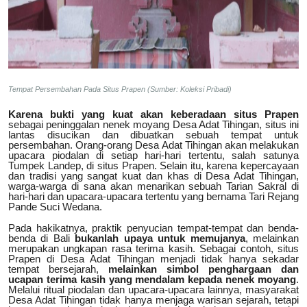
Tempat Persembahan Pada Situs Prapen (Sumber: Koleksi Pribadi)
Karena bukti yang kuat akan keberadaan situs Prapen
sebagai peninggalan nenek moyang Desa Adat Tihingan, situs ini
lantas disucikan dan dibuatkan sebuah tempat untuk
persembahan. Orang-orang Desa Adat Tihingan akan melakukan
upacara piodalan di setiap hari-hari tertentu, salah satunya
Tumpek Landep, di situs Prapen. Selain itu, karena kepercayaan
dan tradisi yang sangat kuat dan khas di Desa Adat Tihingan,
warga-warga di sana akan menarikan sebuah Tarian Sakral di
hari-hari dan upacara-upacara tertentu yang bernama Tari Rejang
Pande Suci Wedana.
Pada hakikatnya, praktik penyucian tempat-tempat dan benda-
benda di Bali
bukanlah upaya untuk memujanya
, melainkan
merupakan ungkapan rasa terima kasih. Sebagai contoh, situs
Prapen di Desa Adat Tihingan menjadi tidak hanya sekadar
tempat bersejarah,
melainkan simbol penghargaan dan
ucapan terima kasih yang mendalam kepada nenek moyang
.
Melalui ritual piodalan dan upacara-upacara lainnya, masyarakat
Desa Adat Tihingan tidak hanya menjaga warisan sejarah, tetapi