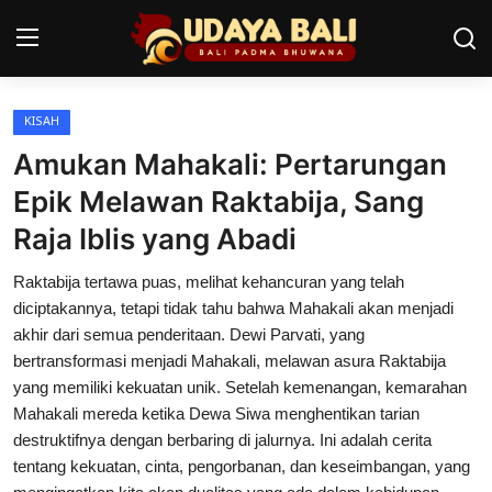
KISAH
Home
Amukan Mahakali: Pertarungan
Pura
Epik Melawan Raktabija, Sang
Raja Iblis yang Abadi
Desa Adat
Raktabija tertawa puas, melihat kehancuran yang telah
Tradisi
diciptakannya, tetapi tidak tahu bahwa Mahakali akan menjadi
Kearifan lokal
akhir dari semua penderitaan. Dewi Parvati, yang
bertransformasi menjadi Mahakali, melawan asura Raktabija
Alam Bali
yang memiliki kekuatan unik. Setelah kemenangan, kemarahan
Mahakali mereda ketika Dewa Siwa menghentikan tarian
Seni
destruktifnya dengan berbaring di jalurnya. Ini adalah cerita
tentang kekuatan, cinta, pengorbanan, dan keseimbangan, yang
Kisah