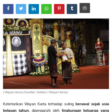
Usadha
Indonesia
I Wayan Karta (Sumber: Koleksi I Wayan Karta)
Ketertarikan Wayan Karta terhadap suling
berawal sejak usia
belasan tahun
, dipengaruhi oleh
lingkungan keluarga yang