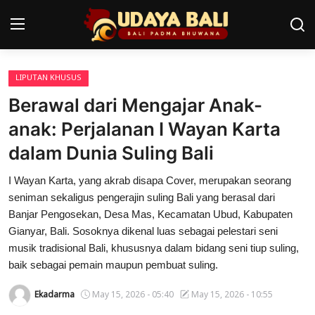
LIPUTAN KHUSUS
Home
Berawal dari Mengajar Anak-
Pura
anak: Perjalanan I Wayan Karta
dalam Dunia Suling Bali
Desa Adat
I Wayan Karta, yang akrab disapa Cover, merupakan seorang
Tradisi
seniman sekaligus pengerajin suling Bali yang berasal dari
Kearifan lokal
Banjar Pengosekan, Desa Mas, Kecamatan Ubud, Kabupaten
Gianyar, Bali. Sosoknya dikenal luas sebagai pelestari seni
Alam Bali
musik tradisional Bali, khususnya dalam bidang seni tiup suling,
baik sebagai pemain maupun pembuat suling.
Seni
Ekadarma
May 15, 2026 - 05:40
May 15, 2026 - 10:55
Kisah