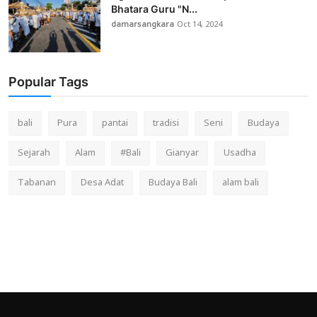
Bhatara Guru "N...
damarsangkara
Oct 14, 2024
Popular Tags
bali
Pura
pantai
tradisi
Seni
Budaya
Sejarah
Alam
#Bali
Gianyar
Usadha
Tabanan
Desa Adat
Budaya Bali
alam bali